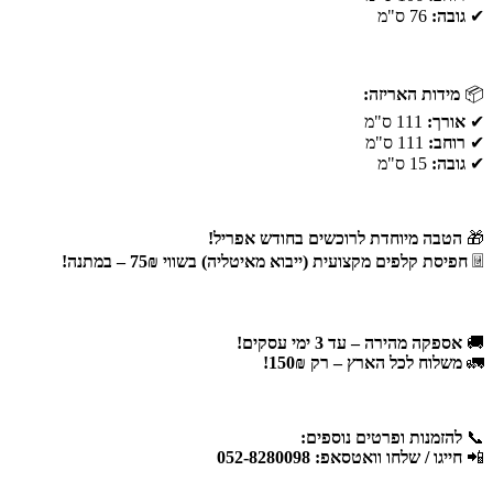
✔
גובה:
76 ס"מ
📦
מידות האריזה:
✔
אורך:
111 ס"מ
✔
רוחב:
111 ס"מ
✔
גובה:
15 ס"מ
🎁
הטבה מיוחדת לרוכשים בחודש אפריל!
🃠
חפיסת קלפים מקצועית (ייבוא מאיטליה) בשווי 75₪ – במתנה!
🚚
אספקה מהירה – עד 3 ימי עסקים!
🚛
משלוח לכל הארץ – רק 150₪!
📞
להזמנות ופרטים נוספים:
📲
חייגו / שלחו וואטסאפ: 052-8280098