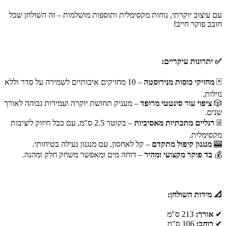
עם עיצוב יוקרתי, נוחות מקסימלית ותוספות מושלמות – זה השולחן שכל
חובב פוקר חייב!
✅ יתרונות עיקריים:
🃏
מחזיקי כוסות מנירוסטה
– 10 מחזיקים איכותיים לשמירה על סדר וללא
נזילות.
🎲
ציפוי עור סינטטי מרופד
– מעניק תחושת יוקרה ועמידות גבוהה לאורך
שנים.
🃠
רגליים מתכתיות מאסיביות
– בקוטר 2.5 ס"מ, עם כבל חיזוק ליציבות
מקסימלית.
🎰
מנגנון קיפול מתקדם
– קל לאחסון, עם מנגנון נעילה בטיחותי.
💰
בד פוקר מקצועי ומהיר
– דוחה מים ומאפשר משחק חלק ומהנה.
📐 מידות השולחן:
✔
אורך:
213 ס"מ
✔
רוחב:
106 ס"מ