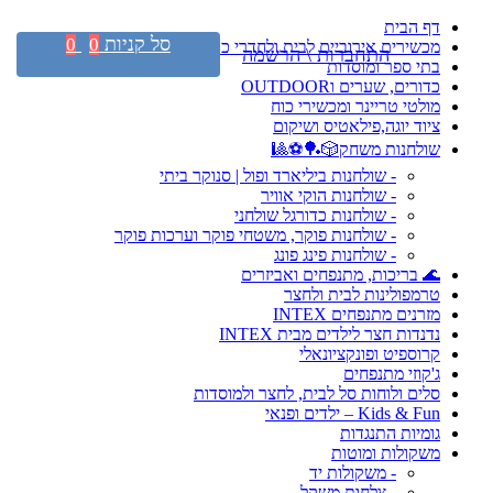
דף הבית
סל קניות
0
0
מכשירים אירוביים לבית ולחדרי כושר
התחברות \ הרשמה
בתי ספר ומוסדות
כדורים, שערים וOUTDOOR
מולטי טריינר ומכשירי כוח
ציוד יוגה,פילאטיס ושיקום
שולחנות משחק🎲🏓⚽🎱
- שולחנות ביליארד ופול | סנוקר ביתי
- שולחנות הוקי אוויר
- שולחנות כדורגל שולחני
- שולחנות פוקר, משטחי פוקר וערכות פוקר
- שולחנות פינג פונג
🌊 בריכות, מתנפחים ואביזרים
טרמפולינות לבית ולחצר
מזרנים מתנפחים INTEX
נדנדות חצר לילדים מבית INTEX
קרוספיט ופונקציונאלי
ג'קוזי מתנפחים
סלים ולוחות סל לבית, לחצר ולמוסדות
Kids & Fun – ילדים ופנאי
גומיות התנגדות
משקולות ומוטות
- משקולות יד
- צלחות משקל