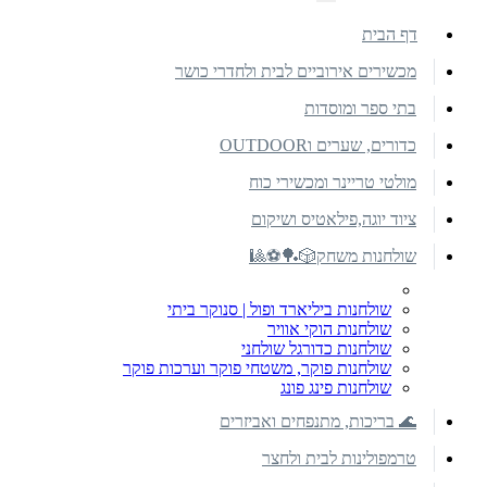
דף הבית
מכשירים אירוביים לבית ולחדרי כושר
בתי ספר ומוסדות
כדורים, שערים וOUTDOOR
מולטי טריינר ומכשירי כוח
ציוד יוגה,פילאטיס ושיקום
שולחנות משחק🎲🏓⚽🎱
שולחנות ביליארד ופול | סנוקר ביתי
שולחנות הוקי אוויר
שולחנות כדורגל שולחני
שולחנות פוקר, משטחי פוקר וערכות פוקר
שולחנות פינג פונג
🌊 בריכות, מתנפחים ואביזרים
טרמפולינות לבית ולחצר