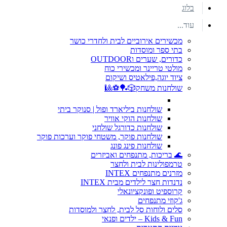
בלוג
עוד...
מכשירים אירוביים לבית ולחדרי כושר
בתי ספר ומוסדות
כדורים, שערים וOUTDOOR
מולטי טריינר ומכשירי כוח
ציוד יוגה,פילאטיס ושיקום
שולחנות משחק🎲🏓⚽🎱
שולחנות ביליארד ופול | סנוקר ביתי
שולחנות הוקי אוויר
שולחנות כדורגל שולחני
שולחנות פוקר, משטחי פוקר וערכות פוקר
שולחנות פינג פונג
🌊 בריכות, מתנפחים ואביזרים
טרמפולינות לבית ולחצר
מזרנים מתנפחים INTEX
נדנדות חצר לילדים מבית INTEX
קרוספיט ופונקציונאלי
ג'קוזי מתנפחים
סלים ולוחות סל לבית, לחצר ולמוסדות
Kids & Fun – ילדים ופנאי