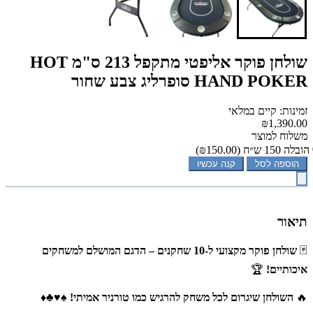
שולחן פוקר אליפטי מתקפל 213 ס"מ HOT
HAND POKER סופרליג צבע שחור
זמינות: קיים במלאי
₪1,390.00
משלוח למוצר
הובלה 150 ש״ח
(₪150.00)
הוספה לסל
קנה עכשיו
תיאור
🃏
שולחן פוקר מקצועי ל-10 שחקנים – הדגם המושלם למשחקים
איכותיים!
🏆
🔥
השולחן שיגרום לכל משחק להרגיש כמו טורניר אמיתי!
♠♥♣♦