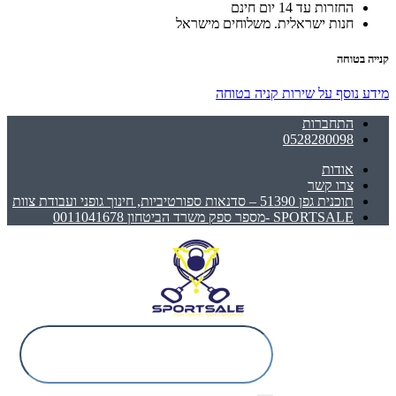
החזרות עד 14 יום חינם
חנות ישראלית. משלוחים מישראל
קנייה בטוחה
מידע נוסף על שירות קניה בטוחה
התחברות
0528280098
אודות
צרו קשר
תוכנית גפן 51390 – סדנאות ספורטיביות, חינוך גופני ועבודת צוות
SPORTSALE -מספר ספק משרד הביטחון 0011041678