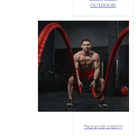
וOUTDOOR
קרוספיט ופונקציונאלי