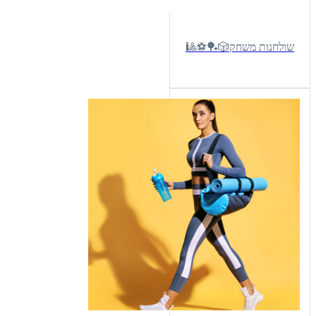
שולחנות משחק🎲🏓⚽🎱