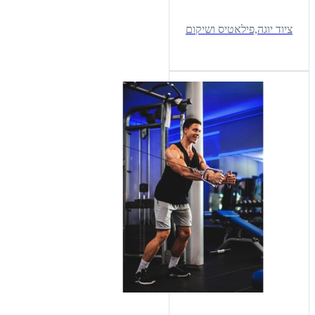
ציוד יוגה,פילאטיס ושיקום