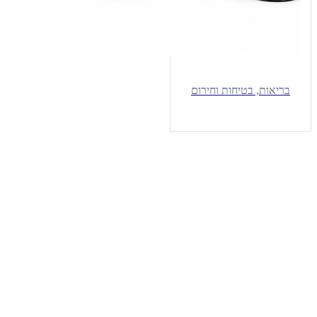
בריאות, בטיחות וחירום
SPORTSALE – מכשירי
כושר, ציוד ספורט, שולחנות
משחק ופנאי. 📍 איסוף עצמי
בתיאום מראש – מתחם פרנדלי,
בורוכוב גבעתיים. 🚚 משלוח
מהיר 1–3 ימי עסקים לכל