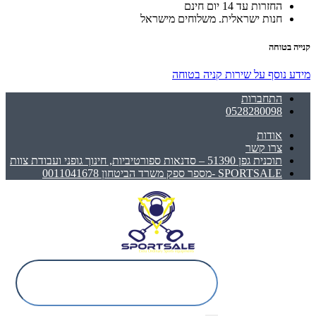
החזרות עד 14 יום חינם
חנות ישראלית. משלוחים מישראל
קנייה בטוחה
מידע נוסף על שירות קניה בטוחה
התחברות
0528280098
אודות
צרו קשר
תוכנית גפן 51390 – סדנאות ספורטיביות, חינוך גופני ועבודת צוות
SPORTSALE -מספר ספק משרד הביטחון 0011041678