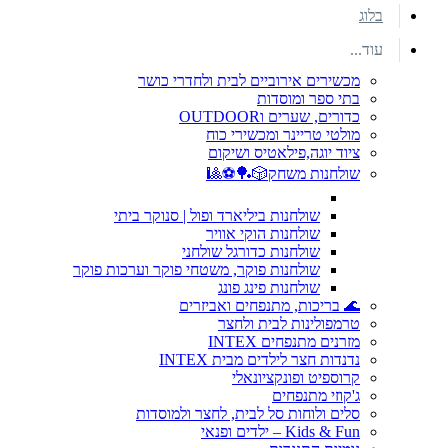
בלוג
עוד...
מכשירים אירוביים לבית ולחדרי כושר
בתי ספר ומוסדות
כדורים, שערים וOUTDOOR
מולטי טריינר ומכשירי כוח
ציוד יוגה,פילאטיס ושיקום
שולחנות משחק🎲🏓⚽🎱
שולחנות ביליארד ופול | סנוקר ביתי
שולחנות הוקי אוויר
שולחנות כדורגל שולחני
שולחנות פוקר, משטחי פוקר וערכות פוקר
שולחנות פינג פונג
🌊 בריכות, מתנפחים ואביזרים
טרמפולינות לבית ולחצר
מזרנים מתנפחים INTEX
נדנדות חצר לילדים מבית INTEX
קרוספיט ופונקציונאלי
ג'קוזי מתנפחים
סלים ולוחות סל לבית, לחצר ולמוסדות
Kids & Fun – ילדים ופנאי