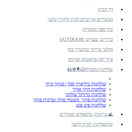
דף הבית
מכשירים אירוביים לבית ולחדרי כושר
בתי ספר ומוסדות
כדורים, שערים וOUTDOOR
מולטי טריינר ומכשירי כוח
ציוד יוגה,פילאטיס ושיקום
שולחנות משחק🎲🏓⚽🎱
שולחנות ביליארד ופול | סנוקר ביתי
שולחנות הוקי אוויר
שולחנות כדורגל שולחני
שולחנות פוקר, משטחי פוקר וערכות פוקר
שולחנות פינג פונג
🌊 בריכות, מתנפחים ואביזרים
טרמפולינות לבית ולחצר