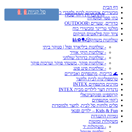
דף הבית
סל קניות
0
0
מכשירים אירוביים לבית ולחדרי כושר
התחברות \ הרשמה
בתי ספר ומוסדות
כדורים, שערים וOUTDOOR
מולטי טריינר ומכשירי כוח
ציוד יוגה,פילאטיס ושיקום
שולחנות משחק🎲🏓⚽🎱
- שולחנות ביליארד ופול | סנוקר ביתי
- שולחנות הוקי אוויר
- שולחנות כדורגל שולחני
- שולחנות פוקר, משטחי פוקר וערכות פוקר
- שולחנות פינג פונג
🌊 בריכות, מתנפחים ואביזרים
טרמפולינות לבית ולחצר
מזרנים מתנפחים INTEX
נדנדות חצר לילדים מבית INTEX
קרוספיט ופונקציונאלי
ג'קוזי מתנפחים
סלים ולוחות סל לבית, לחצר ולמוסדות
Kids & Fun – ילדים ופנאי
גומיות התנגדות
משקולות ומוטות
- משקולות יד
- צלחות משקל