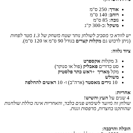
אורך
250 :
ס"מ
רוחב
140 :
ס"מ
גובה
85 :
ס"מ
משקל
:
כ-300 ק"ג
יש לוודא כי מסביב לשולחן נותר שטח משחק של 1.3 מטר לפחות
(ניתן לרכוש גם
מקלות קצרים
בגודל 90 ס"מ או 120 ס"מ
.(
ציוד נלווה
:
3
מקלות
אקספרט
סט כדורים
פאבליק
)
פול או סנוקר
(
מקל
מאריך
+
ראש כתר פלסטיק
משולש
10
גירים מאסטר
(ארה"ב) ו- 10
ראשים להחלפה
אחריות
:
4
שנים על
העץ והשיש
!
שולחן זה מיועד לשימוש פנים בלבד, והאחריות אינה כוללת שולחנות
שהותקנו בחצרות, מרפסות וגגות
.
הובלה והרכבה
: