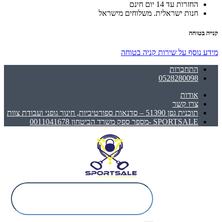
החזרות עד 14 יום חינם
חנות ישראלית. משלוחים מישראל
קנייה בטוחה
מידע נוסף על שירות קניה בטוחה
התחברות
0528280098
אודות
צרו קשר
תוכנית גפן 51390 – סדנאות ספורטיביות, חינוך גופני ועבודת צוות
SPORTSALE -מספר ספק משרד הביטחון 0011041678