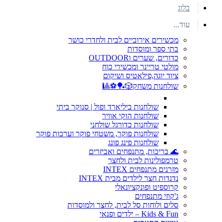
בלוג
עוד...
מכשירים אירוביים לבית ולחדרי כושר
בתי ספר ומוסדות
כדורים, שערים וOUTDOOR
מולטי טריינר ומכשירי כוח
ציוד יוגה,פילאטיס ושיקום
שולחנות משחק🎲🏓⚽🎱
שולחנות ביליארד ופול | סנוקר ביתי
שולחנות הוקי אוויר
שולחנות כדורגל שולחני
שולחנות פוקר, משטחי פוקר וערכות פוקר
שולחנות פינג פונג
🌊 בריכות, מתנפחים ואביזרים
טרמפולינות לבית ולחצר
מזרנים מתנפחים INTEX
נדנדות חצר לילדים מבית INTEX
קרוספיט ופונקציונאלי
ג'קוזי מתנפחים
סלים ולוחות סל לבית, לחצר ולמוסדות
Kids & Fun – ילדים ופנאי