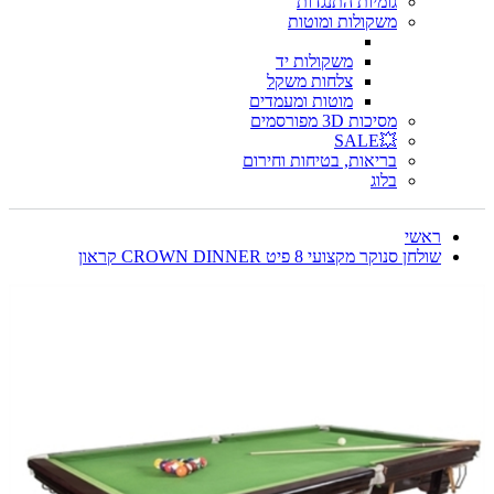
גומיות התנגדות
משקולות ומוטות
משקולות יד
צלחות משקל
מוטות ומעמדים
מסיכות 3D מפורסמים
💥SALE
בריאות, בטיחות וחירום
בלוג
ראשי
שולחן סנוקר מקצועי 8 פיט CROWN DINNER קראון