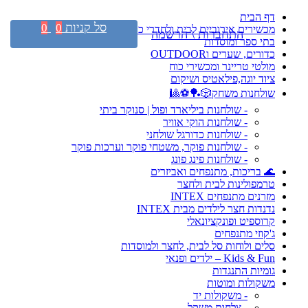
דף הבית
סל קניות
0
0
מכשירים אירוביים לבית ולחדרי כושר
התחברות \ הרשמה
בתי ספר ומוסדות
כדורים, שערים וOUTDOOR
מולטי טריינר ומכשירי כוח
ציוד יוגה,פילאטיס ושיקום
שולחנות משחק🎲🏓⚽🎱
- שולחנות ביליארד ופול | סנוקר ביתי
- שולחנות הוקי אוויר
- שולחנות כדורגל שולחני
- שולחנות פוקר, משטחי פוקר וערכות פוקר
- שולחנות פינג פונג
🌊 בריכות, מתנפחים ואביזרים
טרמפולינות לבית ולחצר
מזרנים מתנפחים INTEX
נדנדות חצר לילדים מבית INTEX
קרוספיט ופונקציונאלי
ג'קוזי מתנפחים
סלים ולוחות סל לבית, לחצר ולמוסדות
Kids & Fun – ילדים ופנאי
גומיות התנגדות
משקולות ומוטות
- משקולות יד
- צלחות משקל