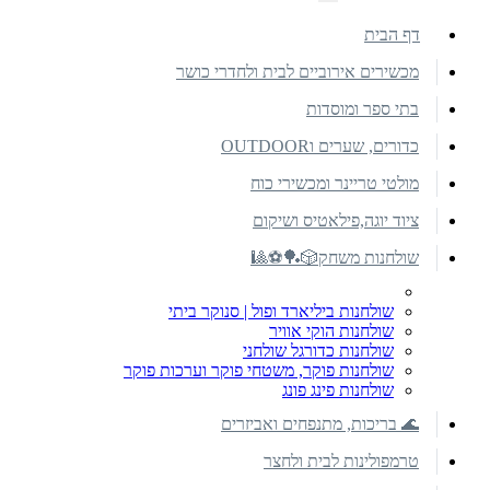
דף הבית
מכשירים אירוביים לבית ולחדרי כושר
בתי ספר ומוסדות
כדורים, שערים וOUTDOOR
מולטי טריינר ומכשירי כוח
ציוד יוגה,פילאטיס ושיקום
שולחנות משחק🎲🏓⚽🎱
שולחנות ביליארד ופול | סנוקר ביתי
שולחנות הוקי אוויר
שולחנות כדורגל שולחני
שולחנות פוקר, משטחי פוקר וערכות פוקר
שולחנות פינג פונג
🌊 בריכות, מתנפחים ואביזרים
טרמפולינות לבית ולחצר