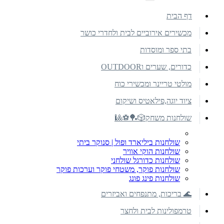
דף הבית
מכשירים אירוביים לבית ולחדרי כושר
בתי ספר ומוסדות
כדורים, שערים וOUTDOOR
מולטי טריינר ומכשירי כוח
ציוד יוגה,פילאטיס ושיקום
שולחנות משחק🎲🏓⚽🎱
שולחנות ביליארד ופול | סנוקר ביתי
שולחנות הוקי אוויר
שולחנות כדורגל שולחני
שולחנות פוקר, משטחי פוקר וערכות פוקר
שולחנות פינג פונג
🌊 בריכות, מתנפחים ואביזרים
טרמפולינות לבית ולחצר