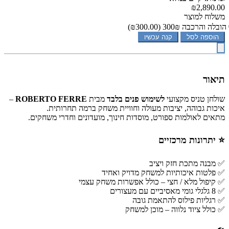
₪2,890.00
משלוח למוצר
הובלה והרכבה 300₪
(₪300.00)
הוספה לסל
קנה עכשיו
תיאור
שולחן טניס מקצועי
לשימוש פנים בלבד
מבית
ROBERTO FERRE
–
איכות גבוהה, יציבות מעולה וחוויית משחק ברמה תחרותית.
מתאים לאולמות ספורט, מוסדות חינוך, מועדונים וחדרי משחקים.
⭐ יתרונות מרכזיים
✅ מבנה מתכת חזק ויציב
✅ פלטות איכותיות למשחק מדויק ואחיד
✅ קיפול מלא / חצי – כולל אפשרות משחק עצמי
✅ 8 גלגלי גומי מאסיביים עם מעצורים
✅ רגליות פילוס להתאמת גובה
✅ כולל ציוד נלווה – מוכן למשחק