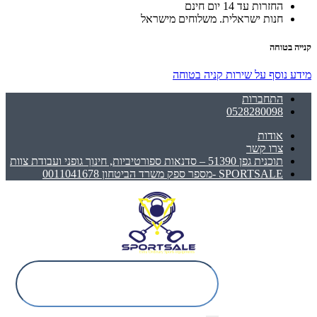
החזרות עד 14 יום חינם
חנות ישראלית. משלוחים מישראל
קנייה בטוחה
מידע נוסף על שירות קניה בטוחה
התחברות
0528280098
אודות
צרו קשר
תוכנית גפן 51390 – סדנאות ספורטיביות, חינוך גופני ועבודת צוות
SPORTSALE -מספר ספק משרד הביטחון 0011041678