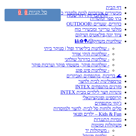
דף הבית
סל קניות
0
0
מכשירים אירוביים לבית ולחדרי כושר
התחברות \ הרשמה
בתי ספר ומוסדות
כדורים, שערים וOUTDOOR
מולטי טריינר ומכשירי כוח
ציוד יוגה,פילאטיס ושיקום
שולחנות משחק🎲🏓⚽🎱
- שולחנות ביליארד ופול | סנוקר ביתי
- שולחנות הוקי אוויר
- שולחנות כדורגל שולחני
- שולחנות פוקר, משטחי פוקר וערכות פוקר
- שולחנות פינג פונג
🌊 בריכות, מתנפחים ואביזרים
טרמפולינות לבית ולחצר
מזרנים מתנפחים INTEX
נדנדות חצר לילדים מבית INTEX
קרוספיט ופונקציונאלי
ג'קוזי מתנפחים
סלים ולוחות סל לבית, לחצר ולמוסדות
Kids & Fun – ילדים ופנאי
גומיות התנגדות
משקולות ומוטות
- משקולות יד
- צלחות משקל