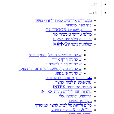
בלוג
עוד...
מכשירים אירוביים לבית ולחדרי כושר
בתי ספר ומוסדות
כדורים, שערים וOUTDOOR
מולטי טריינר ומכשירי כוח
ציוד יוגה,פילאטיס ושיקום
שולחנות משחק🎲🏓⚽🎱
שולחנות ביליארד ופול | סנוקר ביתי
שולחנות הוקי אוויר
שולחנות כדורגל שולחני
שולחנות פוקר, משטחי פוקר וערכות פוקר
שולחנות פינג פונג
🌊 בריכות, מתנפחים ואביזרים
טרמפולינות לבית ולחצר
מזרנים מתנפחים INTEX
נדנדות חצר לילדים מבית INTEX
קרוספיט ופונקציונאלי
ג'קוזי מתנפחים
סלים ולוחות סל לבית, לחצר ולמוסדות
Kids & Fun – ילדים ופנאי