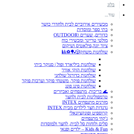
בלוג
עוד...
מכשירים אירוביים לבית ולחדרי כושר
בתי ספר ומוסדות
כדורים, שערים וOUTDOOR
מולטי טריינר ומכשירי כוח
ציוד יוגה,פילאטיס ושיקום
שולחנות משחק🎲🏓⚽🎱
שולחנות ביליארד ופול | סנוקר ביתי
שולחנות הוקי אוויר
שולחנות כדורגל שולחני
שולחנות פוקר, משטחי פוקר וערכות פוקר
שולחנות פינג פונג
🌊 בריכות, מתנפחים ואביזרים
טרמפולינות לבית ולחצר
מזרנים מתנפחים INTEX
נדנדות חצר לילדים מבית INTEX
קרוספיט ופונקציונאלי
ג'קוזי מתנפחים
סלים ולוחות סל לבית, לחצר ולמוסדות
Kids & Fun – ילדים ופנאי