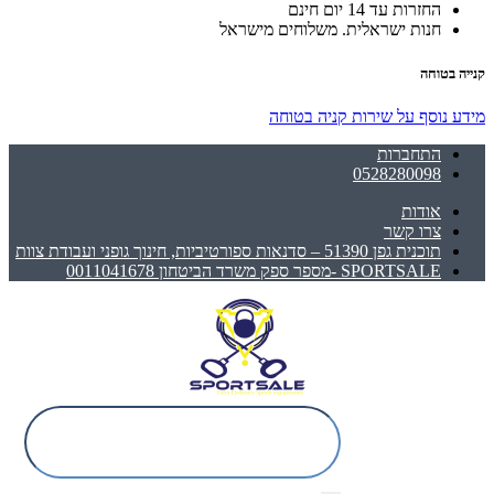
החזרות עד 14 יום חינם
חנות ישראלית. משלוחים מישראל
קנייה בטוחה
מידע נוסף על שירות קניה בטוחה
התחברות
0528280098
אודות
צרו קשר
תוכנית גפן 51390 – סדנאות ספורטיביות, חינוך גופני ועבודת צוות
SPORTSALE -מספר ספק משרד הביטחון 0011041678