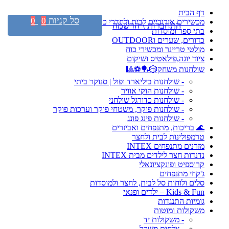
דף הבית
סל קניות
0
0
מכשירים אירוביים לבית ולחדרי כושר
התחברות \ הרשמה
בתי ספר ומוסדות
כדורים, שערים וOUTDOOR
מולטי טריינר ומכשירי כוח
ציוד יוגה,פילאטיס ושיקום
שולחנות משחק🎲🏓⚽🎱
- שולחנות ביליארד ופול | סנוקר ביתי
- שולחנות הוקי אוויר
- שולחנות כדורגל שולחני
- שולחנות פוקר, משטחי פוקר וערכות פוקר
- שולחנות פינג פונג
🌊 בריכות, מתנפחים ואביזרים
טרמפולינות לבית ולחצר
מזרנים מתנפחים INTEX
נדנדות חצר לילדים מבית INTEX
קרוספיט ופונקציונאלי
ג'קוזי מתנפחים
סלים ולוחות סל לבית, לחצר ולמוסדות
Kids & Fun – ילדים ופנאי
גומיות התנגדות
משקולות ומוטות
- משקולות יד
- צלחות משקל