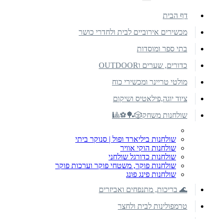
דף הבית
מכשירים אירוביים לבית ולחדרי כושר
בתי ספר ומוסדות
כדורים, שערים וOUTDOOR
מולטי טריינר ומכשירי כוח
ציוד יוגה,פילאטיס ושיקום
שולחנות משחק🎲🏓⚽🎱
שולחנות ביליארד ופול | סנוקר ביתי
שולחנות הוקי אוויר
שולחנות כדורגל שולחני
שולחנות פוקר, משטחי פוקר וערכות פוקר
שולחנות פינג פונג
🌊 בריכות, מתנפחים ואביזרים
טרמפולינות לבית ולחצר