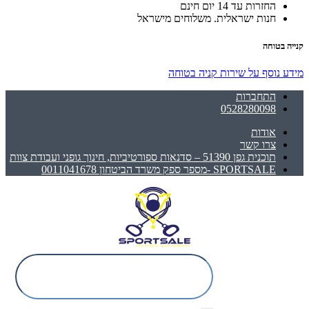
החזרות עד 14 יום חינם
חנות ישראלית. משלוחים מישראל
קנייה בטוחה
מידע נוסף על שירות קניה בטוחה
התחברות
0528280098
אודות
צרו קשר
תוכנית גפן 51390 – סדנאות ספורטיביות, חינוך גופני ועבודת צוות
SPORTSALE -מספר ספק משרד הביטחון 0011041678