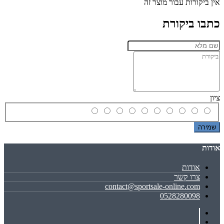
אין ביקורות עבור מוצר זה
כתבו ביקורת
ציון
שמירה
אודות
אודות
צרו קשר
contact@sportsale-online.com
0528280098