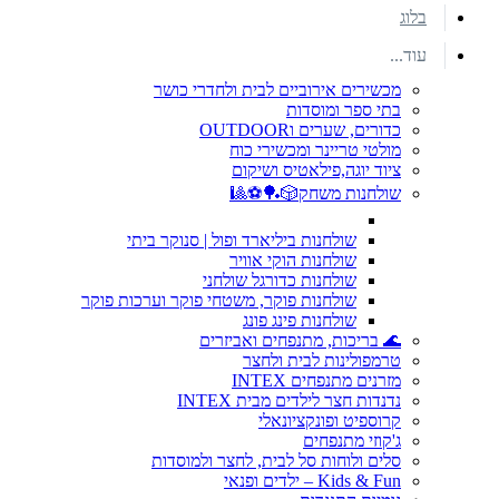
בלוג
עוד...
מכשירים אירוביים לבית ולחדרי כושר
בתי ספר ומוסדות
כדורים, שערים וOUTDOOR
מולטי טריינר ומכשירי כוח
ציוד יוגה,פילאטיס ושיקום
שולחנות משחק🎲🏓⚽🎱
שולחנות ביליארד ופול | סנוקר ביתי
שולחנות הוקי אוויר
שולחנות כדורגל שולחני
שולחנות פוקר, משטחי פוקר וערכות פוקר
שולחנות פינג פונג
🌊 בריכות, מתנפחים ואביזרים
טרמפולינות לבית ולחצר
מזרנים מתנפחים INTEX
נדנדות חצר לילדים מבית INTEX
קרוספיט ופונקציונאלי
ג'קוזי מתנפחים
סלים ולוחות סל לבית, לחצר ולמוסדות
Kids & Fun – ילדים ופנאי