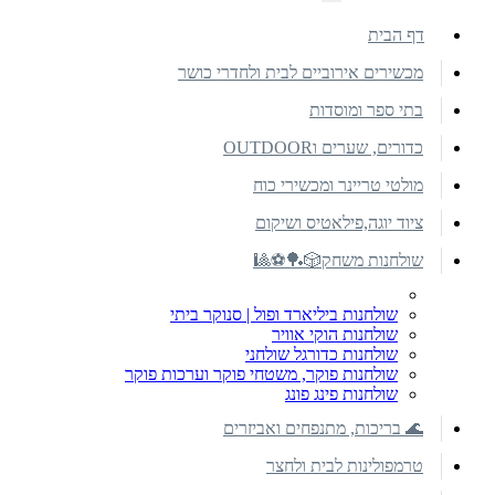
דף הבית
מכשירים אירוביים לבית ולחדרי כושר
בתי ספר ומוסדות
כדורים, שערים וOUTDOOR
מולטי טריינר ומכשירי כוח
ציוד יוגה,פילאטיס ושיקום
שולחנות משחק🎲🏓⚽🎱
שולחנות ביליארד ופול | סנוקר ביתי
שולחנות הוקי אוויר
שולחנות כדורגל שולחני
שולחנות פוקר, משטחי פוקר וערכות פוקר
שולחנות פינג פונג
🌊 בריכות, מתנפחים ואביזרים
טרמפולינות לבית ולחצר