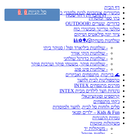
דף הבית
סל קניות
0
0
מכשירים אירוביים לבית ולחדרי כושר
התחברות \ הרשמה
בתי ספר ומוסדות
כדורים, שערים וOUTDOOR
מולטי טריינר ומכשירי כוח
ציוד יוגה,פילאטיס ושיקום
שולחנות משחק🎲🏓⚽🎱
- שולחנות ביליארד ופול | סנוקר ביתי
- שולחנות הוקי אוויר
- שולחנות כדורגל שולחני
- שולחנות פוקר, משטחי פוקר וערכות פוקר
- שולחנות פינג פונג
🌊 בריכות, מתנפחים ואביזרים
טרמפולינות לבית ולחצר
מזרנים מתנפחים INTEX
נדנדות חצר לילדים מבית INTEX
קרוספיט ופונקציונאלי
ג'קוזי מתנפחים
סלים ולוחות סל לבית, לחצר ולמוסדות
Kids & Fun – ילדים ופנאי
גומיות התנגדות
משקולות ומוטות
- משקולות יד
- צלחות משקל