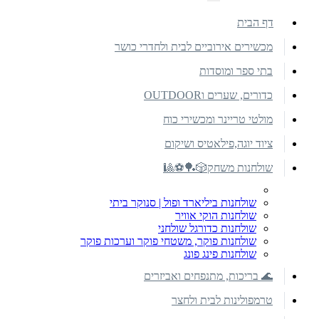
דף הבית
מכשירים אירוביים לבית ולחדרי כושר
בתי ספר ומוסדות
כדורים, שערים וOUTDOOR
מולטי טריינר ומכשירי כוח
ציוד יוגה,פילאטיס ושיקום
שולחנות משחק🎲🏓⚽🎱
שולחנות ביליארד ופול | סנוקר ביתי
שולחנות הוקי אוויר
שולחנות כדורגל שולחני
שולחנות פוקר, משטחי פוקר וערכות פוקר
שולחנות פינג פונג
🌊 בריכות, מתנפחים ואביזרים
טרמפולינות לבית ולחצר