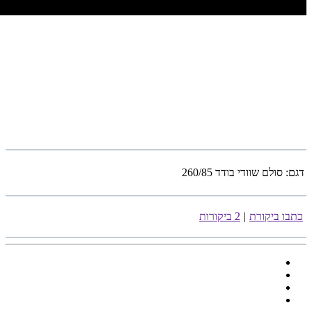
דגם:
סולם שוודי בודד 260/85
כתבו ביקורת
|
2 ביקורות