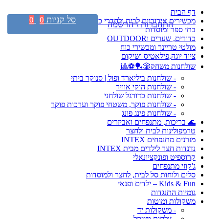
דף הבית
סל קניות
0
0
מכשירים אירוביים לבית ולחדרי כושר
התחברות \ הרשמה
בתי ספר ומוסדות
כדורים, שערים וOUTDOOR
מולטי טריינר ומכשירי כוח
ציוד יוגה,פילאטיס ושיקום
שולחנות משחק🎲🏓⚽🎱
- שולחנות ביליארד ופול | סנוקר ביתי
- שולחנות הוקי אוויר
- שולחנות כדורגל שולחני
- שולחנות פוקר, משטחי פוקר וערכות פוקר
- שולחנות פינג פונג
🌊 בריכות, מתנפחים ואביזרים
טרמפולינות לבית ולחצר
מזרנים מתנפחים INTEX
נדנדות חצר לילדים מבית INTEX
קרוספיט ופונקציונאלי
ג'קוזי מתנפחים
סלים ולוחות סל לבית, לחצר ולמוסדות
Kids & Fun – ילדים ופנאי
גומיות התנגדות
משקולות ומוטות
- משקולות יד
- צלחות משקל