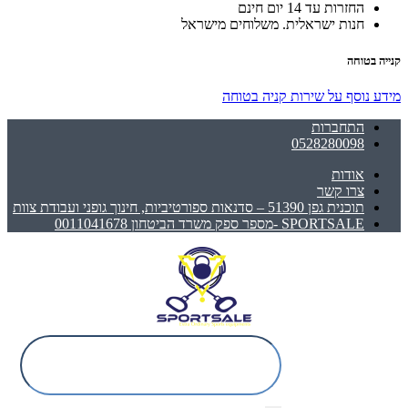
החזרות עד 14 יום חינם
חנות ישראלית. משלוחים מישראל
קנייה בטוחה
מידע נוסף על שירות קניה בטוחה
התחברות
0528280098
אודות
צרו קשר
תוכנית גפן 51390 – סדנאות ספורטיביות, חינוך גופני ועבודת צוות
SPORTSALE -מספר ספק משרד הביטחון 0011041678