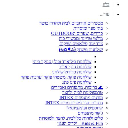
בלוג
עוד...
מכשירים אירוביים לבית ולחדרי כושר
בתי ספר ומוסדות
כדורים, שערים וOUTDOOR
מולטי טריינר ומכשירי כוח
ציוד יוגה,פילאטיס ושיקום
שולחנות משחק🎲🏓⚽🎱
שולחנות ביליארד ופול | סנוקר ביתי
שולחנות הוקי אוויר
שולחנות כדורגל שולחני
שולחנות פוקר, משטחי פוקר וערכות פוקר
שולחנות פינג פונג
🌊 בריכות, מתנפחים ואביזרים
טרמפולינות לבית ולחצר
מזרנים מתנפחים INTEX
נדנדות חצר לילדים מבית INTEX
קרוספיט ופונקציונאלי
ג'קוזי מתנפחים
סלים ולוחות סל לבית, לחצר ולמוסדות
Kids & Fun – ילדים ופנאי