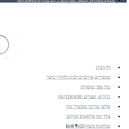
דף הבית
מכשירים אירוביים לבית ולחדרי כושר
בתי ספר ומוסדות
כדורים, שערים וOUTDOOR
מולטי טריינר ומכשירי כוח
ציוד יוגה,פילאטיס ושיקום
שולחנות משחק🎲🏓⚽🎱