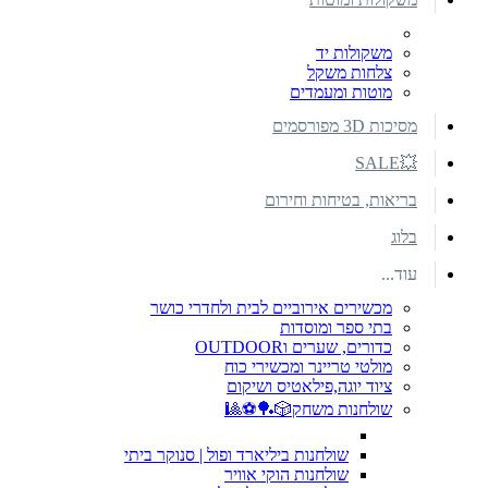
משקולות יד
צלחות משקל
מוטות ומעמדים
מסיכות 3D מפורסמים
💥SALE
בריאות, בטיחות וחירום
בלוג
עוד...
מכשירים אירוביים לבית ולחדרי כושר
בתי ספר ומוסדות
כדורים, שערים וOUTDOOR
מולטי טריינר ומכשירי כוח
ציוד יוגה,פילאטיס ושיקום
שולחנות משחק🎲🏓⚽🎱
שולחנות ביליארד ופול | סנוקר ביתי
שולחנות הוקי אוויר