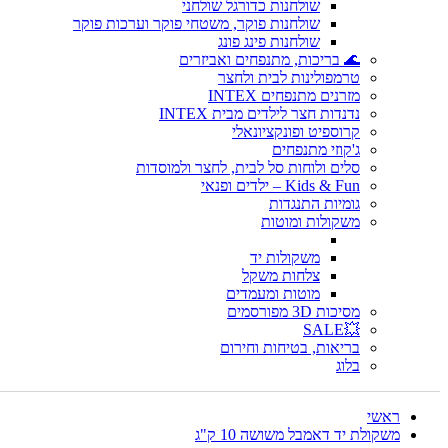
שולחנות כדורגל שולחני
שולחנות פוקר, משטחי פוקר וערכות פוקר
שולחנות פינג פונג
🌊 בריכות, מתנפחים ואביזרים
טרמפולינות לבית ולחצר
מזרנים מתנפחים INTEX
נדנדות חצר לילדים מבית INTEX
קרוספיט ופונקציונאלי
ג'קוזי מתנפחים
סלים ולוחות סל לבית, לחצר ולמוסדות
Kids & Fun – ילדים ופנאי
גומיות התנגדות
משקולות ומוטות
משקולות יד
צלחות משקל
מוטות ומעמדים
מסיכות 3D מפורסמים
💥SALE
בריאות, בטיחות וחירום
בלוג
ראשי
משקולת יד דאמבל משושה 10 ק"ג