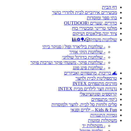
דף הבית
מכשירים אירוביים לבית ולחדרי כושר
בתי ספר ומוסדות
כדורים, שערים וOUTDOOR
מולטי טריינר ומכשירי כוח
ציוד יוגה,פילאטיס ושיקום
שולחנות משחק🎲🏓⚽🎱
- שולחנות ביליארד ופול | סנוקר ביתי
- שולחנות הוקי אוויר
- שולחנות כדורגל שולחני
- שולחנות פוקר, משטחי פוקר וערכות פוקר
- שולחנות פינג פונג
🌊 בריכות, מתנפחים ואביזרים
טרמפולינות לבית ולחצר
מזרנים מתנפחים INTEX
נדנדות חצר לילדים מבית INTEX
קרוספיט ופונקציונאלי
ג'קוזי מתנפחים
סלים ולוחות סל לבית, לחצר ולמוסדות
Kids & Fun – ילדים ופנאי
גומיות התנגדות
משקולות ומוטות
- משקולות יד
- צלחות משקל