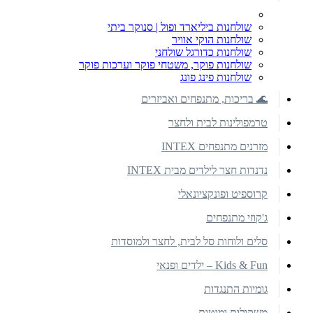
שולחנות ביליארד ופול | סנוקר ביתי
שולחנות הוקי אוויר
שולחנות כדורגל שולחני
שולחנות פוקר, משטחי פוקר וערכות פוקר
שולחנות פינג פונג
🌊 בריכות, מתנפחים ואביזרים
טרמפולינות לבית ולחצר
מזרנים מתנפחים INTEX
נדנדות חצר לילדים מבית INTEX
קרוספיט ופונקציונאלי
ג'קוזי מתנפחים
סלים ולוחות סל לבית, לחצר ולמוסדות
Kids & Fun – ילדים ופנאי
גומיות התנגדות
משקולות ומוטות