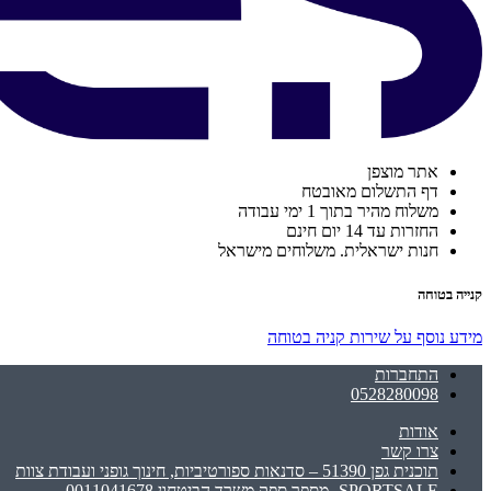
אתר מוצפן
דף התשלום מאובטח
משלוח מהיר בתוך 1 ימי עבודה
החזרות עד 14 יום חינם
חנות ישראלית. משלוחים מישראל
קנייה בטוחה
מידע נוסף על שירות קניה בטוחה
התחברות
0528280098
אודות
צרו קשר
תוכנית גפן 51390 – סדנאות ספורטיביות, חינוך גופני ועבודת צוות
SPORTSALE -מספר ספק משרד הביטחון 0011041678