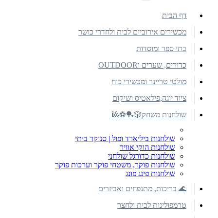
דף הבית
מכשירים אירוביים לבית ולחדרי כושר
בתי ספר ומוסדות
כדורים, שערים וOUTDOOR
מולטי טריינר ומכשירי כוח
ציוד יוגה,פילאטיס ושיקום
שולחנות משחק🎲🏓⚽🎱
שולחנות ביליארד ופול | סנוקר ביתי
שולחנות הוקי אוויר
שולחנות כדורגל שולחני
שולחנות פוקר, משטחי פוקר וערכות פוקר
שולחנות פינג פונג
🌊 בריכות, מתנפחים ואביזרים
טרמפולינות לבית ולחצר