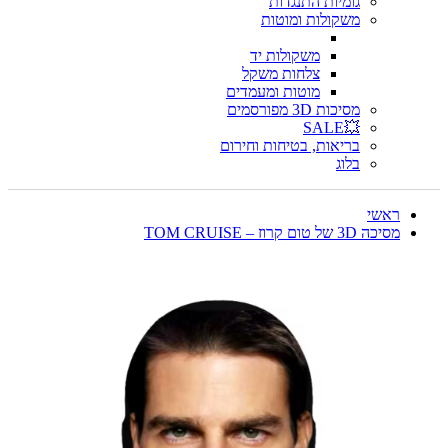
גומיות התנגדות
משקולות ומוטות
משקולות יד
צלחות משקל
מוטות ומעמדים
מסיכות 3D מפורסמים
💥SALE
בריאות, בטיחות וחירום
בלוג
ראשי
מסיכה 3D של טום קרוז – TOM CRUISE