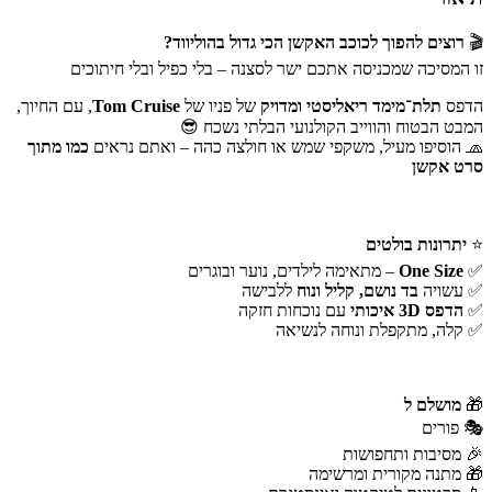
🎬
רוצים להפוך לכוכב האקשן הכי גדול בהוליווד?
זו המסיכה שמכניסה אתכם ישר לסצנה – בלי כפיל ובלי חיתוכים
הדפס
תלת־מימד ריאליסטי ומדויק
של פניו של
Tom Cruise
, עם החיוך,
המבט הבטוח והווייב הקולנועי הבלתי נשכח 😎
🧢 הוסיפו מעיל, משקפי שמש או חולצה כהה – ואתם נראים
כמו מתוך
סרט אקשן
⭐
יתרונות בולטים
✅
One Size
– מתאימה לילדים, נוער ובוגרים
✅ עשויה
בד נושם, קליל ונוח
ללבישה
✅
הדפס 3D איכותי
עם נוכחות חזקה
✅ קלה, מתקפלת ונוחה לנשיאה
🎁
מושלם ל
🎭 פורים
🎉 מסיבות ותחפושות
🎁 מתנה מקורית ומרשימה