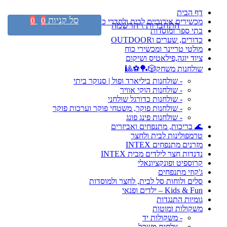
דף הבית
סל קניות
0
0
מכשירים אירוביים לבית ולחדרי כושר
התחברות \ הרשמה
בתי ספר ומוסדות
כדורים, שערים וOUTDOOR
מולטי טריינר ומכשירי כוח
ציוד יוגה,פילאטיס ושיקום
שולחנות משחק🎲🏓⚽🎱
- שולחנות ביליארד ופול | סנוקר ביתי
- שולחנות הוקי אוויר
- שולחנות כדורגל שולחני
- שולחנות פוקר, משטחי פוקר וערכות פוקר
- שולחנות פינג פונג
🌊 בריכות, מתנפחים ואביזרים
טרמפולינות לבית ולחצר
מזרנים מתנפחים INTEX
נדנדות חצר לילדים מבית INTEX
קרוספיט ופונקציונאלי
ג'קוזי מתנפחים
סלים ולוחות סל לבית, לחצר ולמוסדות
Kids & Fun – ילדים ופנאי
גומיות התנגדות
משקולות ומוטות
- משקולות יד
- צלחות משקל