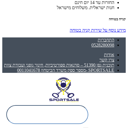
החזרות עד 14 יום חינם
חנות ישראלית. משלוחים מישראל
קנייה בטוחה
מידע נוסף על שירות קניה בטוחה
התחברות
0528280098
אודות
צרו קשר
תוכנית גפן 51390 – סדנאות ספורטיביות, חינוך גופני ועבודת צוות
SPORTSALE -מספר ספק משרד הביטחון 0011041678