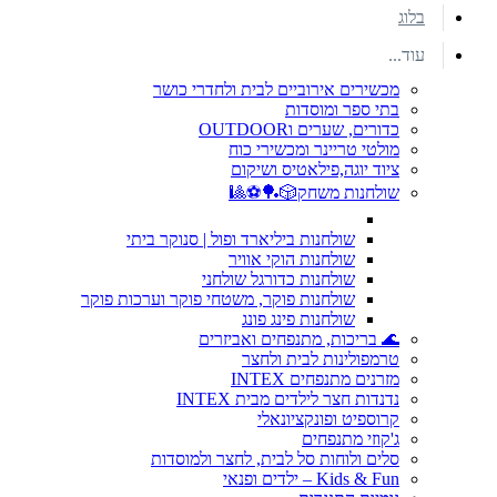
בלוג
עוד...
מכשירים אירוביים לבית ולחדרי כושר
בתי ספר ומוסדות
כדורים, שערים וOUTDOOR
מולטי טריינר ומכשירי כוח
ציוד יוגה,פילאטיס ושיקום
שולחנות משחק🎲🏓⚽🎱
שולחנות ביליארד ופול | סנוקר ביתי
שולחנות הוקי אוויר
שולחנות כדורגל שולחני
שולחנות פוקר, משטחי פוקר וערכות פוקר
שולחנות פינג פונג
🌊 בריכות, מתנפחים ואביזרים
טרמפולינות לבית ולחצר
מזרנים מתנפחים INTEX
נדנדות חצר לילדים מבית INTEX
קרוספיט ופונקציונאלי
ג'קוזי מתנפחים
סלים ולוחות סל לבית, לחצר ולמוסדות
Kids & Fun – ילדים ופנאי