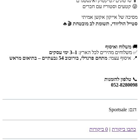
📱 סרטונים לטיקטוק ואינסטגרם
😜 קטעים וסטוריז עם חברים
מסיכה של אייקון אקשן אמיתי
סטייל הוליוודי, תשומת לב מובטחת
🎬🔥
🚚
משלוח ואיסוף
✅ משלוחים מהירים לכל הארץ:
1–3 ימי עסקים
📍 איסוף עצמי:
מתחם פרנדלי, בורוכוב 54 גבעתיים – בתיאום מראש
📞
טלפון להזמנות
052-8280098
דגם:
Sportsale
כתבו ביקורת
|
0 ביקורות