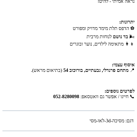
נראה אמיתי - להיט!
יתרונות:
⚽ הדפס תלת מימד מדויק ומפורט
🌬
בד נושם
לנוחות מרבית
👦👩 מתאימה לילדים, נוער ובוגרים
איסוף עצמי:
📍
מתחם פרנדלי, גבעתיים, בורוכוב 54
(בתיאום מראש).
לפרטים נוספים:
📞 חייגו / אפשר גם וואטסאפ:
052-8280098
דגם:
מסיכה-3d-לאו-מסי