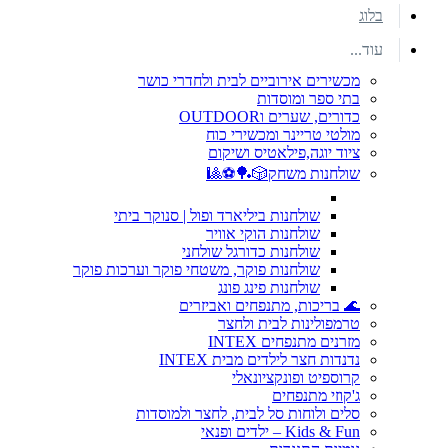
בלוג
עוד...
מכשירים אירוביים לבית ולחדרי כושר
בתי ספר ומוסדות
כדורים, שערים וOUTDOOR
מולטי טריינר ומכשירי כוח
ציוד יוגה,פילאטיס ושיקום
שולחנות משחק🎲🏓⚽🎱
שולחנות ביליארד ופול | סנוקר ביתי
שולחנות הוקי אוויר
שולחנות כדורגל שולחני
שולחנות פוקר, משטחי פוקר וערכות פוקר
שולחנות פינג פונג
🌊 בריכות, מתנפחים ואביזרים
טרמפולינות לבית ולחצר
מזרנים מתנפחים INTEX
נדנדות חצר לילדים מבית INTEX
קרוספיט ופונקציונאלי
ג'קוזי מתנפחים
סלים ולוחות סל לבית, לחצר ולמוסדות
Kids & Fun – ילדים ופנאי