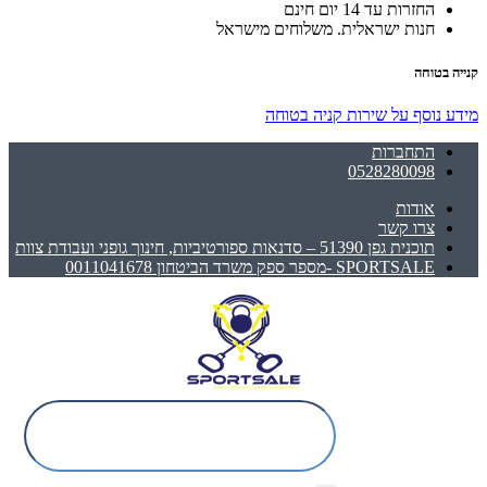
החזרות עד 14 יום חינם
חנות ישראלית. משלוחים מישראל
קנייה בטוחה
מידע נוסף על שירות קניה בטוחה
התחברות
0528280098
אודות
צרו קשר
תוכנית גפן 51390 – סדנאות ספורטיביות, חינוך גופני ועבודת צוות
SPORTSALE -מספר ספק משרד הביטחון 0011041678