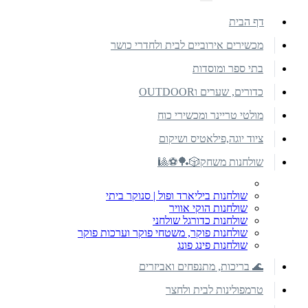
דף הבית
מכשירים אירוביים לבית ולחדרי כושר
בתי ספר ומוסדות
כדורים, שערים וOUTDOOR
מולטי טריינר ומכשירי כוח
ציוד יוגה,פילאטיס ושיקום
שולחנות משחק🎲🏓⚽🎱
שולחנות ביליארד ופול | סנוקר ביתי
שולחנות הוקי אוויר
שולחנות כדורגל שולחני
שולחנות פוקר, משטחי פוקר וערכות פוקר
שולחנות פינג פונג
🌊 בריכות, מתנפחים ואביזרים
טרמפולינות לבית ולחצר