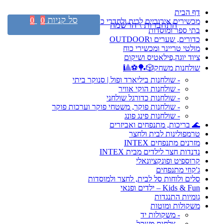
דף הבית
סל קניות
0
0
מכשירים אירוביים לבית ולחדרי כושר
התחברות \ הרשמה
בתי ספר ומוסדות
כדורים, שערים וOUTDOOR
מולטי טריינר ומכשירי כוח
ציוד יוגה,פילאטיס ושיקום
שולחנות משחק🎲🏓⚽🎱
- שולחנות ביליארד ופול | סנוקר ביתי
- שולחנות הוקי אוויר
- שולחנות כדורגל שולחני
- שולחנות פוקר, משטחי פוקר וערכות פוקר
- שולחנות פינג פונג
🌊 בריכות, מתנפחים ואביזרים
טרמפולינות לבית ולחצר
מזרנים מתנפחים INTEX
נדנדות חצר לילדים מבית INTEX
קרוספיט ופונקציונאלי
ג'קוזי מתנפחים
סלים ולוחות סל לבית, לחצר ולמוסדות
Kids & Fun – ילדים ופנאי
גומיות התנגדות
משקולות ומוטות
- משקולות יד
- צלחות משקל