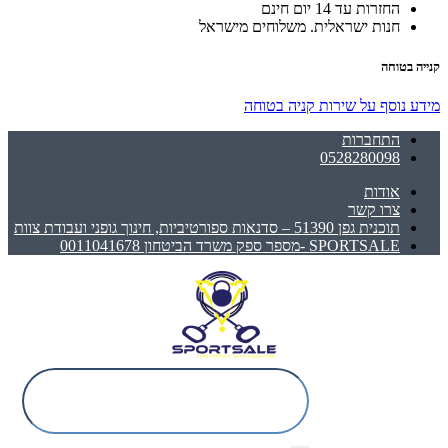
החזרות עד 14 יום חינם
חנות ישראלית. משלוחים מישראל
קנייה בטוחה
מידע נוסף על שירות קניה בטוחה
התחברות
0528280098
אודות
צרו קשר
תוכנית גפן 51390 – סדנאות ספורטיביות, חינוך גופני ועבודת צוות
SPORTSALE -מספר ספק משרד הביטחון 0011041678