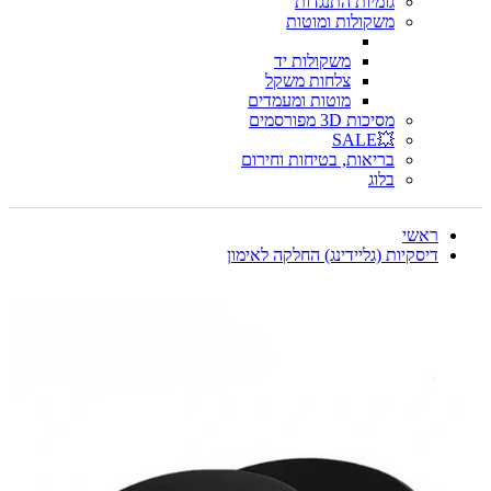
גומיות התנגדות
משקולות ומוטות
משקולות יד
צלחות משקל
מוטות ומעמדים
מסיכות 3D מפורסמים
💥SALE
בריאות, בטיחות וחירום
בלוג
ראשי
דיסקיות (גליידינג) החלקה לאימון