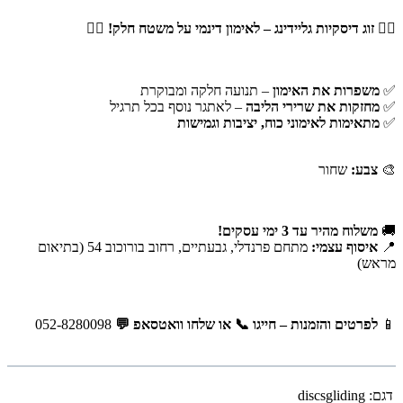
🏋‍♂ זוג דיסקיות גליידינג – לאימון דינמי על משטח חלק! 🏋‍♀
✅
משפרות את האימון
– תנועה חלקה ומבוקרת
✅
מחזקות את שרירי הליבה
– לאתגר נוסף בכל תרגיל
✅
מתאימות לאימוני כוח, יציבות וגמישות
🎨
צבע:
שחור
🚚
משלוח מהיר עד 3 ימי עסקים!
📍
איסוף עצמי:
מתחם פרנדלי, גבעתיים, רחוב בורוכוב 54 (בתיאום
מראש)
📱
לפרטים והזמנות – חייגו 📞 או שלחו וואטסאפ 💬
052-8280098
דגם:
discsgliding