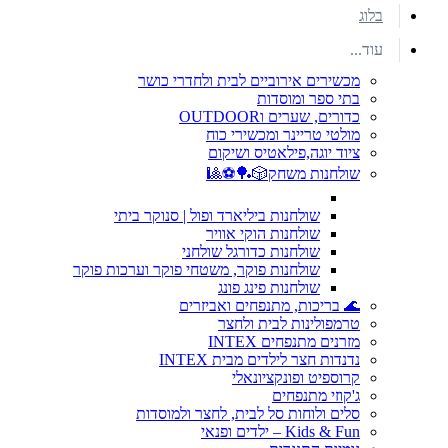
בלוג
עוד...
מכשירים אירוביים לבית ולחדרי כושר
בתי ספר ומוסדות
כדורים, שערים וOUTDOOR
מולטי טריינר ומכשירי כוח
ציוד יוגה,פילאטיס ושיקום
שולחנות משחק🎲🏓⚽🎱
שולחנות ביליארד ופול | סנוקר ביתי
שולחנות הוקי אוויר
שולחנות כדורגל שולחני
שולחנות פוקר, משטחי פוקר וערכות פוקר
שולחנות פינג פונג
🌊 בריכות, מתנפחים ואביזרים
טרמפולינות לבית ולחצר
מזרנים מתנפחים INTEX
נדנדות חצר לילדים מבית INTEX
קרוספיט ופונקציונאלי
ג'קוזי מתנפחים
סלים ולוחות סל לבית, לחצר ולמוסדות
Kids & Fun – ילדים ופנאי