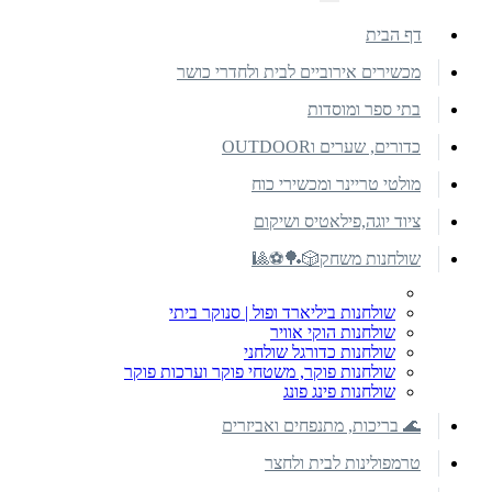
דף הבית
מכשירים אירוביים לבית ולחדרי כושר
בתי ספר ומוסדות
כדורים, שערים וOUTDOOR
מולטי טריינר ומכשירי כוח
ציוד יוגה,פילאטיס ושיקום
שולחנות משחק🎲🏓⚽🎱
שולחנות ביליארד ופול | סנוקר ביתי
שולחנות הוקי אוויר
שולחנות כדורגל שולחני
שולחנות פוקר, משטחי פוקר וערכות פוקר
שולחנות פינג פונג
🌊 בריכות, מתנפחים ואביזרים
טרמפולינות לבית ולחצר