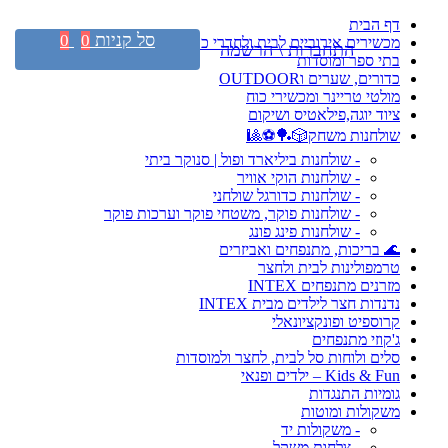
דף הבית
סל קניות
0
0
מכשירים אירוביים לבית ולחדרי כושר
התחברות \ הרשמה
בתי ספר ומוסדות
כדורים, שערים וOUTDOOR
מולטי טריינר ומכשירי כוח
ציוד יוגה,פילאטיס ושיקום
שולחנות משחק🎲🏓⚽🎱
- שולחנות ביליארד ופול | סנוקר ביתי
- שולחנות הוקי אוויר
- שולחנות כדורגל שולחני
- שולחנות פוקר, משטחי פוקר וערכות פוקר
- שולחנות פינג פונג
🌊 בריכות, מתנפחים ואביזרים
טרמפולינות לבית ולחצר
מזרנים מתנפחים INTEX
נדנדות חצר לילדים מבית INTEX
קרוספיט ופונקציונאלי
ג'קוזי מתנפחים
סלים ולוחות סל לבית, לחצר ולמוסדות
Kids & Fun – ילדים ופנאי
גומיות התנגדות
משקולות ומוטות
- משקולות יד
- צלחות משקל