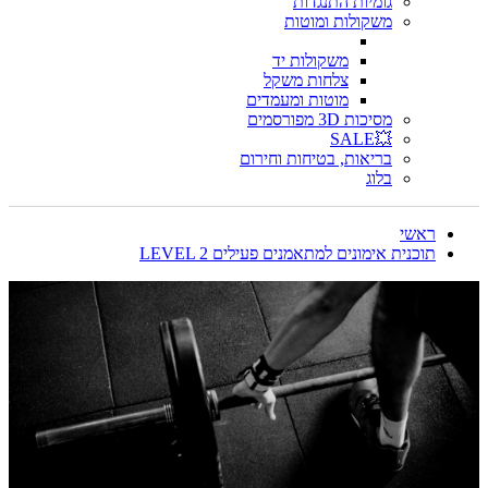
גומיות התנגדות
משקולות ומוטות
משקולות יד
צלחות משקל
מוטות ומעמדים
מסיכות 3D מפורסמים
💥SALE
בריאות, בטיחות וחירום
בלוג
ראשי
תוכנית אימונים למתאמנים פעילים LEVEL 2