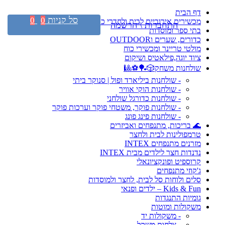
דף הבית
סל קניות
0
0
מכשירים אירוביים לבית ולחדרי כושר
התחברות \ הרשמה
בתי ספר ומוסדות
כדורים, שערים וOUTDOOR
מולטי טריינר ומכשירי כוח
ציוד יוגה,פילאטיס ושיקום
שולחנות משחק🎲🏓⚽🎱
- שולחנות ביליארד ופול | סנוקר ביתי
- שולחנות הוקי אוויר
- שולחנות כדורגל שולחני
- שולחנות פוקר, משטחי פוקר וערכות פוקר
- שולחנות פינג פונג
🌊 בריכות, מתנפחים ואביזרים
טרמפולינות לבית ולחצר
מזרנים מתנפחים INTEX
נדנדות חצר לילדים מבית INTEX
קרוספיט ופונקציונאלי
ג'קוזי מתנפחים
סלים ולוחות סל לבית, לחצר ולמוסדות
Kids & Fun – ילדים ופנאי
גומיות התנגדות
משקולות ומוטות
- משקולות יד
- צלחות משקל