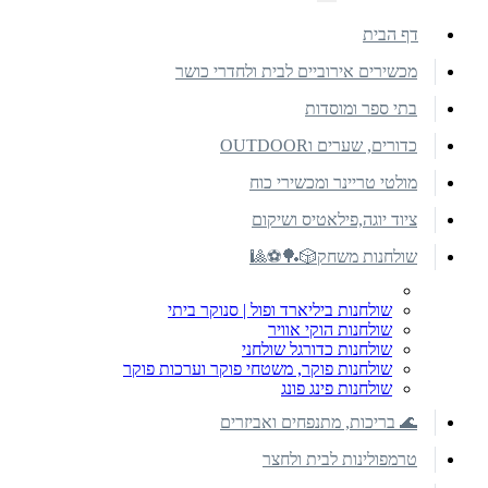
דף הבית
מכשירים אירוביים לבית ולחדרי כושר
בתי ספר ומוסדות
כדורים, שערים וOUTDOOR
מולטי טריינר ומכשירי כוח
ציוד יוגה,פילאטיס ושיקום
שולחנות משחק🎲🏓⚽🎱
שולחנות ביליארד ופול | סנוקר ביתי
שולחנות הוקי אוויר
שולחנות כדורגל שולחני
שולחנות פוקר, משטחי פוקר וערכות פוקר
שולחנות פינג פונג
🌊 בריכות, מתנפחים ואביזרים
טרמפולינות לבית ולחצר