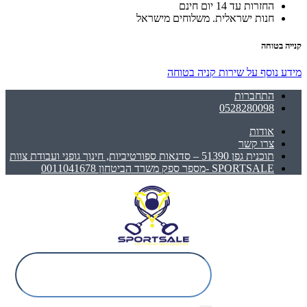
החזרות עד 14 יום חינם
חנות ישראלית. משלוחים מישראל
קנייה בטוחה
מידע נוסף על שירות קניה בטוחה
התחברות
0528280098
אודות
צרו קשר
תוכנית גפן 51390 – סדנאות ספורטיביות, חינוך גופני ועבודת צוות
SPORTSALE -מספר ספק משרד הביטחון 0011041678