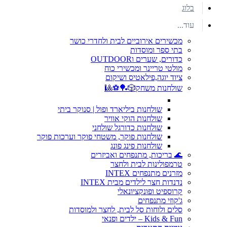
בלוג
עוד...
מכשירים אירוביים לבית ולחדרי כושר
בתי ספר ומוסדות
כדורים, שערים וOUTDOOR
מולטי טריינר ומכשירי כוח
ציוד יוגה,פילאטיס ושיקום
שולחנות משחק🎲🏓⚽🎱
שולחנות ביליארד ופול | סנוקר ביתי
שולחנות הוקי אוויר
שולחנות כדורגל שולחני
שולחנות פוקר, משטחי פוקר וערכות פוקר
שולחנות פינג פונג
🌊 בריכות, מתנפחים ואביזרים
טרמפולינות לבית ולחצר
מזרנים מתנפחים INTEX
נדנדות חצר לילדים מבית INTEX
קרוספיט ופונקציונאלי
ג'קוזי מתנפחים
סלים ולוחות סל לבית, לחצר ולמוסדות
Kids & Fun – ילדים ופנאי