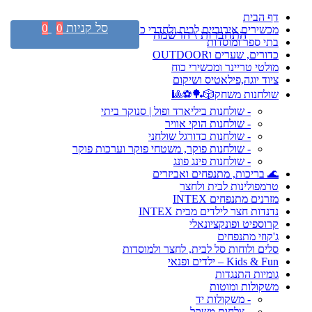
דף הבית
סל קניות
0
0
מכשירים אירוביים לבית ולחדרי כושר
התחברות \ הרשמה
בתי ספר ומוסדות
כדורים, שערים וOUTDOOR
מולטי טריינר ומכשירי כוח
ציוד יוגה,פילאטיס ושיקום
שולחנות משחק🎲🏓⚽🎱
- שולחנות ביליארד ופול | סנוקר ביתי
- שולחנות הוקי אוויר
- שולחנות כדורגל שולחני
- שולחנות פוקר, משטחי פוקר וערכות פוקר
- שולחנות פינג פונג
🌊 בריכות, מתנפחים ואביזרים
טרמפולינות לבית ולחצר
מזרנים מתנפחים INTEX
נדנדות חצר לילדים מבית INTEX
קרוספיט ופונקציונאלי
ג'קוזי מתנפחים
סלים ולוחות סל לבית, לחצר ולמוסדות
Kids & Fun – ילדים ופנאי
גומיות התנגדות
משקולות ומוטות
- משקולות יד
- צלחות משקל