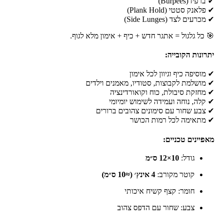
✔ ברפיז (Burpees)
✔ פלאנק סטטי (Plank Hold)
✔ מכרעים לצד (Side Lunges)
🎯 כל גלגול = אתגר חדש + כיף + אימון מלא לגוף.
יתרונות הקובייה:
✔ מוסיפה כיף וגיוון לכל אימון
✔ מושלמת לקבוצות, סטודיו, מאמנים וילדים
✔ מחזקת סיבולת, כוח וקואורדינציה
✔ קלה, נוחה ועמידה לשימוש יומיומי
✔ צבע שחור עם סימונים צהובים ברורים
✔ מתאימה לכל רמות הכושר
מאפיינים טכניים:
גודל:
10×12 ס״מ
קוטר מקורב:
4 אינץ׳ (≈10 ס״מ)
חומר: קצף קשיח איכותי
צבע: שחור עם הדפס צהוב