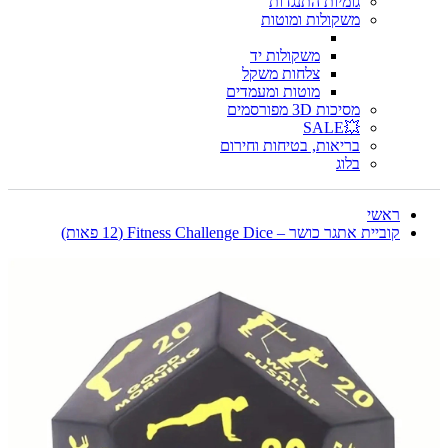
גומיות התנגדות
משקולות ומוטות
משקולות יד
צלחות משקל
מוטות ומעמדים
מסיכות 3D מפורסמים
💥SALE
בריאות, בטיחות וחירום
בלוג
ראשי
קוביית אתגר כושר – Fitness Challenge Dice (12 פאות)