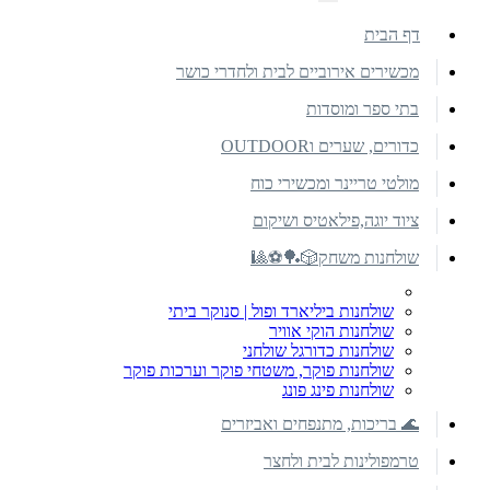
דף הבית
מכשירים אירוביים לבית ולחדרי כושר
בתי ספר ומוסדות
כדורים, שערים וOUTDOOR
מולטי טריינר ומכשירי כוח
ציוד יוגה,פילאטיס ושיקום
שולחנות משחק🎲🏓⚽🎱
שולחנות ביליארד ופול | סנוקר ביתי
שולחנות הוקי אוויר
שולחנות כדורגל שולחני
שולחנות פוקר, משטחי פוקר וערכות פוקר
שולחנות פינג פונג
🌊 בריכות, מתנפחים ואביזרים
טרמפולינות לבית ולחצר