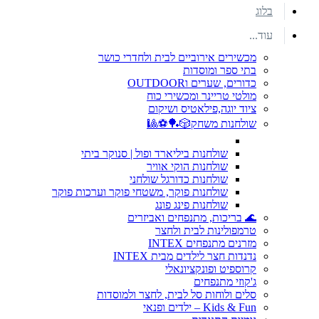
בלוג
עוד...
מכשירים אירוביים לבית ולחדרי כושר
בתי ספר ומוסדות
כדורים, שערים וOUTDOOR
מולטי טריינר ומכשירי כוח
ציוד יוגה,פילאטיס ושיקום
שולחנות משחק🎲🏓⚽🎱
שולחנות ביליארד ופול | סנוקר ביתי
שולחנות הוקי אוויר
שולחנות כדורגל שולחני
שולחנות פוקר, משטחי פוקר וערכות פוקר
שולחנות פינג פונג
🌊 בריכות, מתנפחים ואביזרים
טרמפולינות לבית ולחצר
מזרנים מתנפחים INTEX
נדנדות חצר לילדים מבית INTEX
קרוספיט ופונקציונאלי
ג'קוזי מתנפחים
סלים ולוחות סל לבית, לחצר ולמוסדות
Kids & Fun – ילדים ופנאי