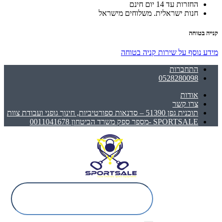
החזרות עד 14 יום חינם
חנות ישראלית. משלוחים מישראל
קנייה בטוחה
מידע נוסף על שירות קניה בטוחה
התחברות
0528280098
אודות
צרו קשר
תוכנית גפן 51390 – סדנאות ספורטיביות, חינוך גופני ועבודת צוות
SPORTSALE -מספר ספק משרד הביטחון 0011041678