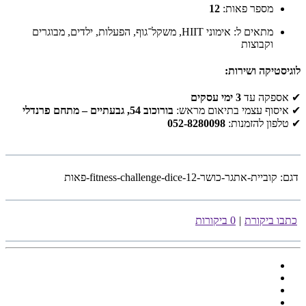
מספר פאות:
12
מתאים ל: אימוני HIIT, משקל־גוף, הפעלות, ילדים, מבוגרים
וקבוצות
לוגיסטיקה ושירות:
✔ אספקה עד
3 ימי עסקים
✔ איסוף עצמי בתיאום מראש:
בורוכוב 54, גבעתיים – מתחם פרנדלי
✔ טלפון להזמנות:
052-8280098
דגם:
קוביית-אתגר-כושר-fitness-challenge-dice-12-פאות
כתבו ביקורת
|
0 ביקורות