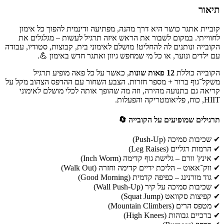
תיאור
קוביית אתגר כושר היא דרך מהנה, מפתיעה ודינמית להפוך כל אימון
לחווייתי. במקום לשבור את הראש איזה תרגיל לעשות – מגלגלים את
הקובייה ונותנים לה להחליט! מושלם לאימוני בית, קבוצות, סטודיו, עבודה
עם ילדים ונוער, או כל מי שמחפש גיוון ואתגר חדש באימון 💪.
הקובייה כוללת
12 פאות שונות
, כאשר על כל פאה מופיע תרגיל
משקל־גוף ברור + מספר חזרות. הצבע השחור עם ההדפס הצהוב מקל על
קריאה גם בתנועה מהירה, וזה מה שהופך אותה לכלי מושלם לאימוני
HIIT, כוח, פליאומטריקה והפעלות.
תרגילים שמופיעים על הקובייה
🔄
✔ שכיבות סמיכה (Push-Up)
✔ הרמות רגליים (Leg Raises)
✔ אינץ' וורם – גלישת גוף קדימה (Inch Worm)
✔ ווק־אאוט – הליכת ידיים קדימה וחזרה (Walk Out)
✔ גוד מורנינג – כפיפה קדמית (Good Morning)
✔ שכיבות סמיכה על קיר (Wall Push-Up)
✔ קפיצות סקוואט (Squat Jump)
✔ מטפס הרים (Mountain Climbers)
✔ ברכיים גבוהות (High Knees)