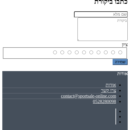
כתבו ביקורת
ציון
שמירה
אודות
אודות
צרו קשר
contact@sportsale-online.com
0528280098