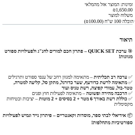
זמינות: המוצר אזל מהמלאי
₪1,650.00
משלוח למוצר
הובלה 100 ש"ח
(₪100.00)
תיאור
🎯
ערכת QUICK SET – פתרון חכם למורים לחנ"ג ולפעילויות ספורט
מגוונות!
✅
ערכה רב תכליתית
– מתאימה למגוון רחב של ענפי ספורט ותרגילים
✅
מתאימה לרשת כדורעף, שער כדורגל, מתקן סל, קליעה למטרה,
טטר-בול, עמודי קפיצה, רשת טניס ועוד
✅
הרכבה מהירה ופשוטה
– מתאימה לפעילות חוץ ופנים
✅
כוללת רשת באורך 6 מטר + 2 בסיסים + 2 מוטות
– יציבות ובטיחות
מקסימלית
📦
אידיאלי לבתי ספר, מוסדות וקאנטריים – פיתרון נייד וגמיש לפעילויות
ספורטיביות מתחלפות!