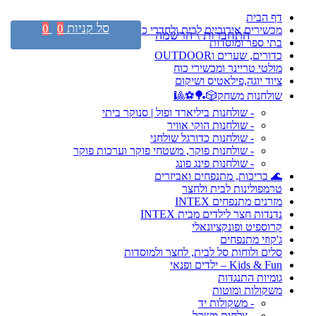
דף הבית
סל קניות
0
0
מכשירים אירוביים לבית ולחדרי כושר
התחברות \ הרשמה
בתי ספר ומוסדות
כדורים, שערים וOUTDOOR
מולטי טריינר ומכשירי כוח
ציוד יוגה,פילאטיס ושיקום
שולחנות משחק🎲🏓⚽🎱
- שולחנות ביליארד ופול | סנוקר ביתי
- שולחנות הוקי אוויר
- שולחנות כדורגל שולחני
- שולחנות פוקר, משטחי פוקר וערכות פוקר
- שולחנות פינג פונג
🌊 בריכות, מתנפחים ואביזרים
טרמפולינות לבית ולחצר
מזרנים מתנפחים INTEX
נדנדות חצר לילדים מבית INTEX
קרוספיט ופונקציונאלי
ג'קוזי מתנפחים
סלים ולוחות סל לבית, לחצר ולמוסדות
Kids & Fun – ילדים ופנאי
גומיות התנגדות
משקולות ומוטות
- משקולות יד
- צלחות משקל