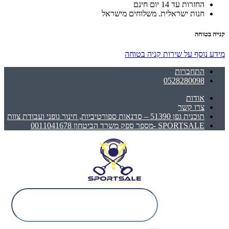
החזרות עד 14 יום חינם
חנות ישראלית. משלוחים מישראל
קנייה בטוחה
מידע נוסף על שירות קניה בטוחה
התחברות
0528280098
אודות
צרו קשר
תוכנית גפן 51390 – סדנאות ספורטיביות, חינוך גופני ועבודת צוות
SPORTSALE -מספר ספק משרד הביטחון 0011041678