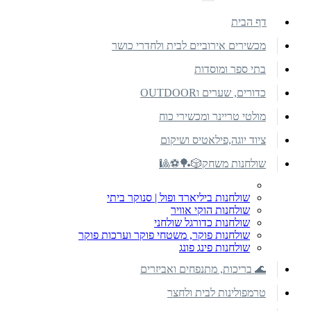
דף הבית
מכשירים אירוביים לבית ולחדרי כושר
בתי ספר ומוסדות
כדורים, שערים וOUTDOOR
מולטי טריינר ומכשירי כוח
ציוד יוגה,פילאטיס ושיקום
שולחנות משחק🎲🏓⚽🎱
שולחנות ביליארד ופול | סנוקר ביתי
שולחנות הוקי אוויר
שולחנות כדורגל שולחני
שולחנות פוקר, משטחי פוקר וערכות פוקר
שולחנות פינג פונג
🌊 בריכות, מתנפחים ואביזרים
טרמפולינות לבית ולחצר