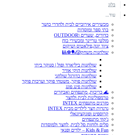
בלוג
עוד...
מכשירים אירוביים לבית ולחדרי כושר
בתי ספר ומוסדות
כדורים, שערים וOUTDOOR
מולטי טריינר ומכשירי כוח
ציוד יוגה,פילאטיס ושיקום
שולחנות משחק🎲🏓⚽🎱
שולחנות ביליארד ופול | סנוקר ביתי
שולחנות הוקי אוויר
שולחנות כדורגל שולחני
שולחנות פוקר, משטחי פוקר וערכות פוקר
שולחנות פינג פונג
🌊 בריכות, מתנפחים ואביזרים
טרמפולינות לבית ולחצר
מזרנים מתנפחים INTEX
נדנדות חצר לילדים מבית INTEX
קרוספיט ופונקציונאלי
ג'קוזי מתנפחים
סלים ולוחות סל לבית, לחצר ולמוסדות
Kids & Fun – ילדים ופנאי