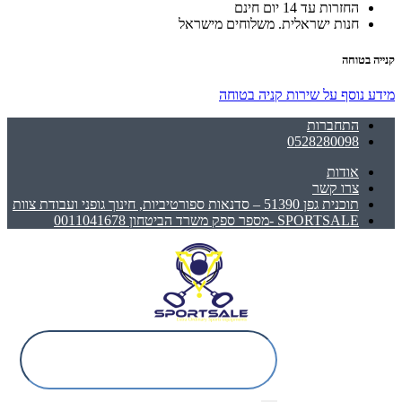
החזרות עד 14 יום חינם
חנות ישראלית. משלוחים מישראל
קנייה בטוחה
מידע נוסף על שירות קניה בטוחה
התחברות
0528280098
אודות
צרו קשר
תוכנית גפן 51390 – סדנאות ספורטיביות, חינוך גופני ועבודת צוות
SPORTSALE -מספר ספק משרד הביטחון 0011041678