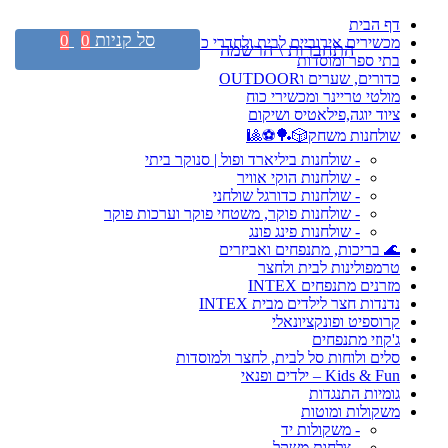
דף הבית
סל קניות
0
0
מכשירים אירוביים לבית ולחדרי כושר
התחברות \ הרשמה
בתי ספר ומוסדות
כדורים, שערים וOUTDOOR
מולטי טריינר ומכשירי כוח
ציוד יוגה,פילאטיס ושיקום
שולחנות משחק🎲🏓⚽🎱
- שולחנות ביליארד ופול | סנוקר ביתי
- שולחנות הוקי אוויר
- שולחנות כדורגל שולחני
- שולחנות פוקר, משטחי פוקר וערכות פוקר
- שולחנות פינג פונג
🌊 בריכות, מתנפחים ואביזרים
טרמפולינות לבית ולחצר
מזרנים מתנפחים INTEX
נדנדות חצר לילדים מבית INTEX
קרוספיט ופונקציונאלי
ג'קוזי מתנפחים
סלים ולוחות סל לבית, לחצר ולמוסדות
Kids & Fun – ילדים ופנאי
גומיות התנגדות
משקולות ומוטות
- משקולות יד
- צלחות משקל