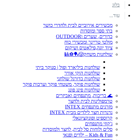
בלוג
עוד...
מכשירים אירוביים לבית ולחדרי כושר
בתי ספר ומוסדות
כדורים, שערים וOUTDOOR
מולטי טריינר ומכשירי כוח
ציוד יוגה,פילאטיס ושיקום
שולחנות משחק🎲🏓⚽🎱
שולחנות ביליארד ופול | סנוקר ביתי
שולחנות הוקי אוויר
שולחנות כדורגל שולחני
שולחנות פוקר, משטחי פוקר וערכות פוקר
שולחנות פינג פונג
🌊 בריכות, מתנפחים ואביזרים
טרמפולינות לבית ולחצר
מזרנים מתנפחים INTEX
נדנדות חצר לילדים מבית INTEX
קרוספיט ופונקציונאלי
ג'קוזי מתנפחים
סלים ולוחות סל לבית, לחצר ולמוסדות
Kids & Fun – ילדים ופנאי