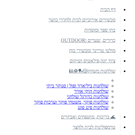
דף הבית
מכשירים אירוביים לבית ולחדרי כושר
בתי ספר ומוסדות
כדורים, שערים וOUTDOOR
מולטי טריינר ומכשירי כוח
ציוד יוגה,פילאטיס ושיקום
שולחנות משחק🎲🏓⚽🎱
שולחנות ביליארד ופול | סנוקר ביתי
שולחנות הוקי אוויר
שולחנות כדורגל שולחני
שולחנות פוקר, משטחי פוקר וערכות פוקר
שולחנות פינג פונג
🌊 בריכות, מתנפחים ואביזרים
טרמפולינות לבית ולחצר