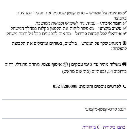
✅ מנהיגות על המגרש
– סרט קפטן שמסמל את תפקיד המנהיגות
בקבוצה
✅ חומר איכותי
– עמיד, נוח לשימוש ולבישת ממושכת
✅ עיצוב מקצועי
– מאפשר לזהות את הקפטן בקלות במהלך המשחק
✅ אידיאלי לכל קבוצת כדורגל
– מתאים לקפטנים בכל גיל ורמת משחק
🎯 המנהיג שלך על המגרש – בולטים, בטוחים ומובילים את הקבוצה
להצלחה!
🚚
משלוח מהיר עד 3 ימי עסקים
| 📦
איסוף עצמי
: מתחם פרנדלי, רחוב
בורוכוב 54, גבעתיים (בתיאום מראש)
📞
לפרטים נוספים והזמנות: 052-8280098
דגם:
סרט-קפטן-מקצועי
כתבו ביקורת
|
0 ביקורות