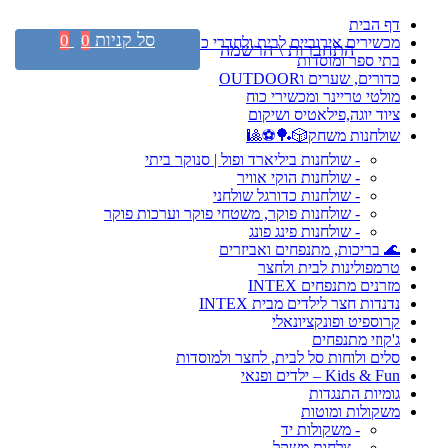
דף הבית
סל קניות
0
0
מכשירים אירוביים לבית ולחדרי כושר
התחברות \ הרשמה
בתי ספר ומוסדות
כדורים, שערים וOUTDOOR
מולטי טריינר ומכשירי כוח
ציוד יוגה,פילאטיס ושיקום
שולחנות משחק🎲🏓⚽🎱
- שולחנות ביליארד ופול | סנוקר ביתי
- שולחנות הוקי אוויר
- שולחנות כדורגל שולחני
- שולחנות פוקר, משטחי פוקר וערכות פוקר
- שולחנות פינג פונג
🌊 בריכות, מתנפחים ואביזרים
טרמפולינות לבית ולחצר
מזרנים מתנפחים INTEX
נדנדות חצר לילדים מבית INTEX
קרוספיט ופונקציונאלי
ג'קוזי מתנפחים
סלים ולוחות סל לבית, לחצר ולמוסדות
Kids & Fun – ילדים ופנאי
גומיות התנגדות
משקולות ומוטות
- משקולות יד
- צלחות משקל