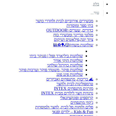
בלוג
עוד...
מכשירים אירוביים לבית ולחדרי כושר
בתי ספר ומוסדות
כדורים, שערים וOUTDOOR
מולטי טריינר ומכשירי כוח
ציוד יוגה,פילאטיס ושיקום
שולחנות משחק🎲🏓⚽🎱
שולחנות ביליארד ופול | סנוקר ביתי
שולחנות הוקי אוויר
שולחנות כדורגל שולחני
שולחנות פוקר, משטחי פוקר וערכות פוקר
שולחנות פינג פונג
🌊 בריכות, מתנפחים ואביזרים
טרמפולינות לבית ולחצר
מזרנים מתנפחים INTEX
נדנדות חצר לילדים מבית INTEX
קרוספיט ופונקציונאלי
ג'קוזי מתנפחים
סלים ולוחות סל לבית, לחצר ולמוסדות
Kids & Fun – ילדים ופנאי