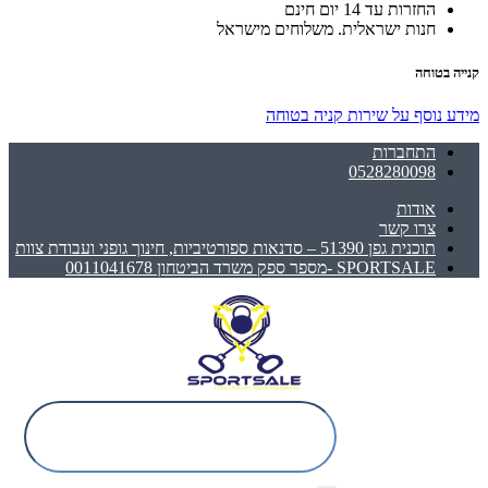
החזרות עד 14 יום חינם
חנות ישראלית. משלוחים מישראל
קנייה בטוחה
מידע נוסף על שירות קניה בטוחה
התחברות
0528280098
אודות
צרו קשר
תוכנית גפן 51390 – סדנאות ספורטיביות, חינוך גופני ועבודת צוות
SPORTSALE -מספר ספק משרד הביטחון 0011041678