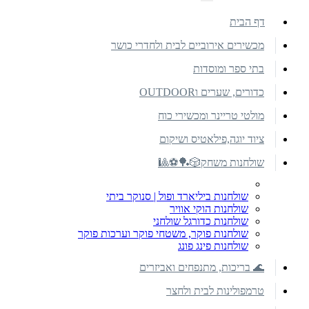
דף הבית
מכשירים אירוביים לבית ולחדרי כושר
בתי ספר ומוסדות
כדורים, שערים וOUTDOOR
מולטי טריינר ומכשירי כוח
ציוד יוגה,פילאטיס ושיקום
שולחנות משחק🎲🏓⚽🎱
שולחנות ביליארד ופול | סנוקר ביתי
שולחנות הוקי אוויר
שולחנות כדורגל שולחני
שולחנות פוקר, משטחי פוקר וערכות פוקר
שולחנות פינג פונג
🌊 בריכות, מתנפחים ואביזרים
טרמפולינות לבית ולחצר