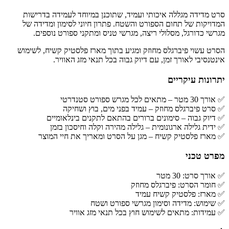
סרט מדידה מגללה איכותי ועמיד, שתוכנן במיוחד לעמידה בדרישות
המדויקות של תחום הספורט והשטח. פתרון חיוני לסימון ומדידה של
מגרשי כדורגל, מסלולי ריצה, מגרשי טניס ומתקני ספורט נוספים.
הסרט עשוי פיברגלס מחוזק ומגיע בתוך מארז פלסטיק קשיח, לשימוש
אינטנסיבי לאורך זמן, עם דיוק גבוה בכל תנאי מזג האוויר.
יתרונות עיקריים
✅ אורך 30 מטר – מתאים לכל מגרש ספורט סטנדרטי
✅ סרט פיברגלס מחוזק – עמיד בפני מים, בוץ ושחיקה
✅ דיוק גבוה – סימונים ברורים בהתאם לתקנים בינלאומיים
✅ ידית גלילה ארגונומית – גלילה מהירה וקלה וחיסכון בזמן
✅ מארז פלסטיק קשיח – מגן על הסרט ומאריך את חיי המוצר
מפרט טכני
✅ אורך סרט: 30 מטר
✅ חומר הסרט: פיברגלס מחוזק
✅ מארז: פלסטיק קשיח עמיד
✅ שימוש: מדידה וסימון מגרשי ספורט ושטח
✅ עמידות: מתאים לשימוש חוץ בכל תנאי מזג אוויר