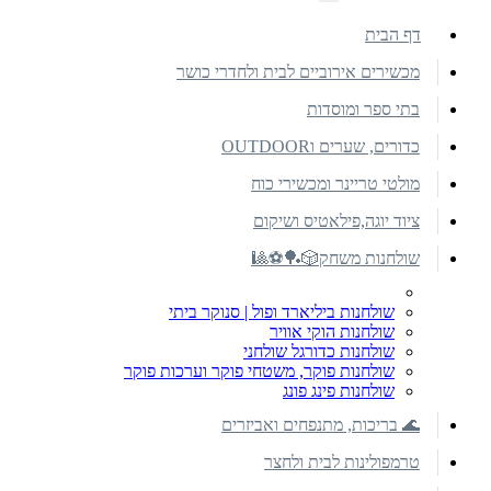
דף הבית
מכשירים אירוביים לבית ולחדרי כושר
בתי ספר ומוסדות
כדורים, שערים וOUTDOOR
מולטי טריינר ומכשירי כוח
ציוד יוגה,פילאטיס ושיקום
שולחנות משחק🎲🏓⚽🎱
שולחנות ביליארד ופול | סנוקר ביתי
שולחנות הוקי אוויר
שולחנות כדורגל שולחני
שולחנות פוקר, משטחי פוקר וערכות פוקר
שולחנות פינג פונג
🌊 בריכות, מתנפחים ואביזרים
טרמפולינות לבית ולחצר