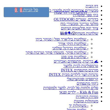
דף הבית
סל קניות
0
0
מכשירים אירוביים לבית ולחדרי כושר
התחברות \ הרשמה
בתי ספר ומוסדות
כדורים, שערים וOUTDOOR
מולטי טריינר ומכשירי כוח
ציוד יוגה,פילאטיס ושיקום
שולחנות משחק🎲🏓⚽🎱
- שולחנות ביליארד ופול | סנוקר ביתי
- שולחנות הוקי אוויר
- שולחנות כדורגל שולחני
- שולחנות פוקר, משטחי פוקר וערכות פוקר
- שולחנות פינג פונג
🌊 בריכות, מתנפחים ואביזרים
טרמפולינות לבית ולחצר
מזרנים מתנפחים INTEX
נדנדות חצר לילדים מבית INTEX
קרוספיט ופונקציונאלי
ג'קוזי מתנפחים
סלים ולוחות סל לבית, לחצר ולמוסדות
Kids & Fun – ילדים ופנאי
גומיות התנגדות
משקולות ומוטות
- משקולות יד
- צלחות משקל