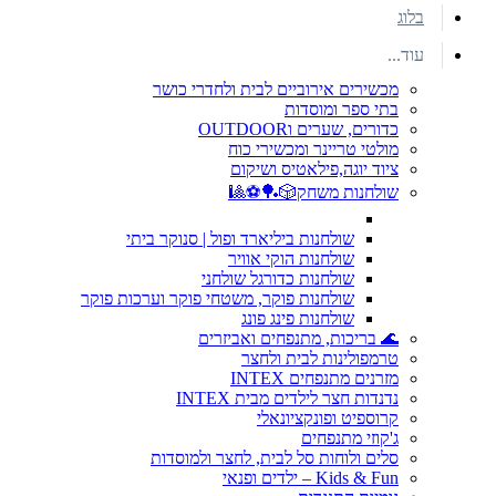
בלוג
עוד...
מכשירים אירוביים לבית ולחדרי כושר
בתי ספר ומוסדות
כדורים, שערים וOUTDOOR
מולטי טריינר ומכשירי כוח
ציוד יוגה,פילאטיס ושיקום
שולחנות משחק🎲🏓⚽🎱
שולחנות ביליארד ופול | סנוקר ביתי
שולחנות הוקי אוויר
שולחנות כדורגל שולחני
שולחנות פוקר, משטחי פוקר וערכות פוקר
שולחנות פינג פונג
🌊 בריכות, מתנפחים ואביזרים
טרמפולינות לבית ולחצר
מזרנים מתנפחים INTEX
נדנדות חצר לילדים מבית INTEX
קרוספיט ופונקציונאלי
ג'קוזי מתנפחים
סלים ולוחות סל לבית, לחצר ולמוסדות
Kids & Fun – ילדים ופנאי