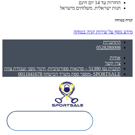
החזרות עד 14 יום חינם
חנות ישראלית. משלוחים מישראל
קנייה בטוחה
מידע נוסף על שירות קניה בטוחה
התחברות
0528280098
אודות
צרו קשר
תוכנית גפן 51390 – סדנאות ספורטיביות, חינוך גופני ועבודת צוות
SPORTSALE -מספר ספק משרד הביטחון 0011041678