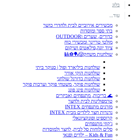
בלוג
עוד...
מכשירים אירוביים לבית ולחדרי כושר
בתי ספר ומוסדות
כדורים, שערים וOUTDOOR
מולטי טריינר ומכשירי כוח
ציוד יוגה,פילאטיס ושיקום
שולחנות משחק🎲🏓⚽🎱
שולחנות ביליארד ופול | סנוקר ביתי
שולחנות הוקי אוויר
שולחנות כדורגל שולחני
שולחנות פוקר, משטחי פוקר וערכות פוקר
שולחנות פינג פונג
🌊 בריכות, מתנפחים ואביזרים
טרמפולינות לבית ולחצר
מזרנים מתנפחים INTEX
נדנדות חצר לילדים מבית INTEX
קרוספיט ופונקציונאלי
ג'קוזי מתנפחים
סלים ולוחות סל לבית, לחצר ולמוסדות
Kids & Fun – ילדים ופנאי