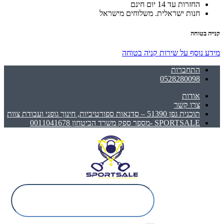
החזרות עד 14 יום חינם
חנות ישראלית. משלוחים מישראל
קנייה בטוחה
מידע נוסף על שירות קניה בטוחה
התחברות
0528280098
אודות
צרו קשר
תוכנית גפן 51390 – סדנאות ספורטיביות, חינוך גופני ועבודת צוות
SPORTSALE -מספר ספק משרד הביטחון 0011041678