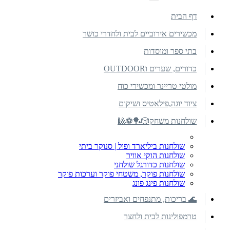
דף הבית
מכשירים אירוביים לבית ולחדרי כושר
בתי ספר ומוסדות
כדורים, שערים וOUTDOOR
מולטי טריינר ומכשירי כוח
ציוד יוגה,פילאטיס ושיקום
שולחנות משחק🎲🏓⚽🎱
שולחנות ביליארד ופול | סנוקר ביתי
שולחנות הוקי אוויר
שולחנות כדורגל שולחני
שולחנות פוקר, משטחי פוקר וערכות פוקר
שולחנות פינג פונג
🌊 בריכות, מתנפחים ואביזרים
טרמפולינות לבית ולחצר