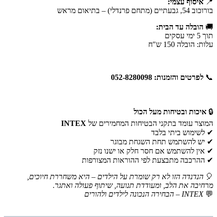
📍
איסוף עצמי:
בורוכוב 54, גבעתיים (מתחם פרנדלי) – בתיאום מראש
🚚
הובלה עד הבית:
תוך 5 ימי עסקים
עלות: הובלה 150 ש"ח
📞
לפרטים והזמנות: 052-8280098
🔒
איכות ובטיחות מעל הכול
המוצר עומד בתקני הבטיחות המחמירים של
INTEX
✔ לשימוש ביתי בלבד
✔ יש להשתמש תחת השגחת מבוגר
✔ אין להשתמש אם חסר חלק או ישנו נזק
✔ ההרכבה מתבצעת לפי ההוראות המצורפות
🎈
הנדנדה הזו לא רק שומרת על הילדים – היא משחררת חיוכים,
מרחיבה את הלב, ומעודדת תנועה, שיתוף פעולה ואתגר.
💬
INTEX – הבחירה הנכונה לילדים ולהורים