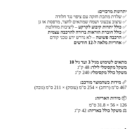
יתרונות מרכזיים:
✅ שלדת מתכת חזקה עם ציפוי נגד חלודה
✅ עיצוב צבעוני ושמח שמתאים לחצר, מרפסת או גן
✅
כולל יתדות קיבוע לקרקע
– ליציבות מוחלטת
✅
כולל חוברת הוראות ברורה להרכבה עצמית
✅
הרכבה פשוטה
– לא נדרש ידע טכני קודם
✅
אחריות מלאה ל-12 חודשים
מתאים לשימוש מגיל 3 ועד גיל 10
משקל מקסימלי לילד:
48 ק"ג
משקל כולל מקסימלי:
240 ק"ג
📏
מידות כשהמוצר מורכב:
467 ס"מ (רוחב) × 254 ס"מ (עומק) × 211 ס"מ (גובה)
📦
מידות האריזה:
126 × 56 × 31.8 ס"מ
⚖
משקל כולל באריזה:
42 ק"ג