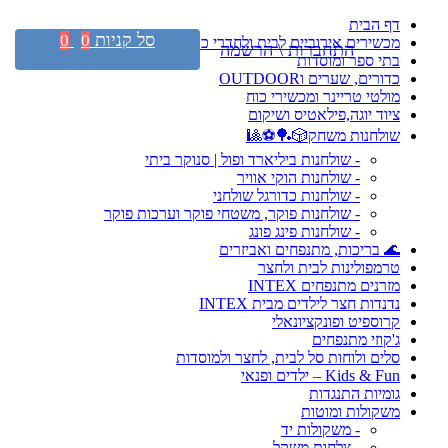
דף הבית
סל קניות
0
0
מכשירים אירוביים לבית ולחדרי כושר
התחברות \ הרשמה
בתי ספר ומוסדות
כדורים, שערים וOUTDOOR
מולטי טריינר ומכשירי כוח
ציוד יוגה,פילאטיס ושיקום
שולחנות משחק🎲🏓⚽🎱
- שולחנות ביליארד ופול | סנוקר ביתי
- שולחנות הוקי אוויר
- שולחנות כדורגל שולחני
- שולחנות פוקר, משטחי פוקר וערכות פוקר
- שולחנות פינג פונג
🌊 בריכות, מתנפחים ואביזרים
טרמפולינות לבית ולחצר
מזרנים מתנפחים INTEX
נדנדות חצר לילדים מבית INTEX
קרוספיט ופונקציונאלי
ג'קוזי מתנפחים
סלים ולוחות סל לבית, לחצר ולמוסדות
Kids & Fun – ילדים ופנאי
גומיות התנגדות
משקולות ומוטות
- משקולות יד
- צלחות משקל