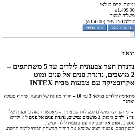
זמינות: קיים במלאי
₪1,499.00
משלוח למוצר
הובלה 150 ש״ח
(₪150.00)
הוספה לסל
קנה עכשיו
תיאור
נדנדת חצר צבעונית לילדים עד 5 משתתפים –
2 מושבים, נדנדת פנים אל פנים ומוט
אקרובטיקה עם טבעות מבית INTEX
מתאימה לילדים בגילאי 3 עד 10 – חוויה מגוונת של תנועה, שיתוף פעולה
ואתגר
💡 מתקן חצר מושלם לפעילות קבוצתית – מאפשר הנאה בו זמנית של
עד
5 ילדים
בזכות:
2 מושבים גמישים
,
נדנדת פנים אל פנים
ל-2 ילדים
נוספים, ו
מוט אקרובטיקה עם טבעות
לילד חמישי.
תכנון חכם, צבעוני ויציב שמביא את חוויית המשחק הביתי לרמה חדשה.