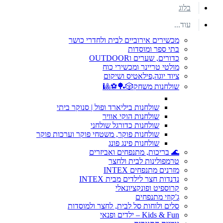
בלוג
עוד...
מכשירים אירוביים לבית ולחדרי כושר
בתי ספר ומוסדות
כדורים, שערים וOUTDOOR
מולטי טריינר ומכשירי כוח
ציוד יוגה,פילאטיס ושיקום
שולחנות משחק🎲🏓⚽🎱
שולחנות ביליארד ופול | סנוקר ביתי
שולחנות הוקי אוויר
שולחנות כדורגל שולחני
שולחנות פוקר, משטחי פוקר וערכות פוקר
שולחנות פינג פונג
🌊 בריכות, מתנפחים ואביזרים
טרמפולינות לבית ולחצר
מזרנים מתנפחים INTEX
נדנדות חצר לילדים מבית INTEX
קרוספיט ופונקציונאלי
ג'קוזי מתנפחים
סלים ולוחות סל לבית, לחצר ולמוסדות
Kids & Fun – ילדים ופנאי