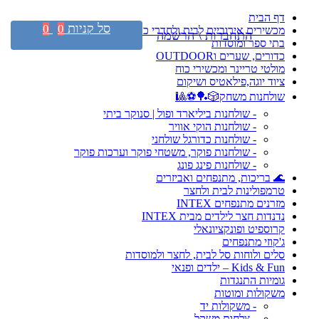
דף הבית
סל קניות
0
0
מכשירים אירוביים לבית ולחדרי כושר
התחברות \ הרשמה
בתי ספר ומוסדות
כדורים, שערים וOUTDOOR
מולטי טריינר ומכשירי כוח
ציוד יוגה,פילאטיס ושיקום
שולחנות משחק🎲🏓⚽🎱
- שולחנות ביליארד ופול | סנוקר ביתי
- שולחנות הוקי אוויר
- שולחנות כדורגל שולחני
- שולחנות פוקר, משטחי פוקר וערכות פוקר
- שולחנות פינג פונג
🌊 בריכות, מתנפחים ואביזרים
טרמפולינות לבית ולחצר
מזרנים מתנפחים INTEX
נדנדות חצר לילדים מבית INTEX
קרוספיט ופונקציונאלי
ג'קוזי מתנפחים
סלים ולוחות סל לבית, לחצר ולמוסדות
Kids & Fun – ילדים ופנאי
גומיות התנגדות
משקולות ומוטות
- משקולות יד
- צלחות משקל