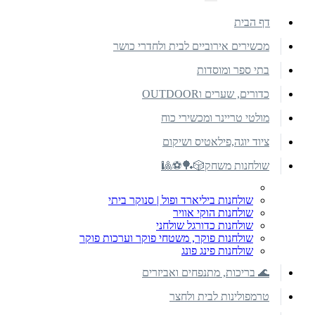
דף הבית
מכשירים אירוביים לבית ולחדרי כושר
בתי ספר ומוסדות
כדורים, שערים וOUTDOOR
מולטי טריינר ומכשירי כוח
ציוד יוגה,פילאטיס ושיקום
שולחנות משחק🎲🏓⚽🎱
שולחנות ביליארד ופול | סנוקר ביתי
שולחנות הוקי אוויר
שולחנות כדורגל שולחני
שולחנות פוקר, משטחי פוקר וערכות פוקר
שולחנות פינג פונג
🌊 בריכות, מתנפחים ואביזרים
טרמפולינות לבית ולחצר