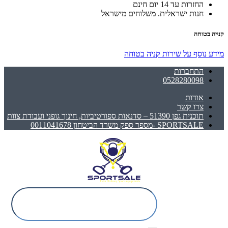
החזרות עד 14 יום חינם
חנות ישראלית. משלוחים מישראל
קנייה בטוחה
מידע נוסף על שירות קניה בטוחה
התחברות
0528280098
אודות
צרו קשר
תוכנית גפן 51390 – סדנאות ספורטיביות, חינוך גופני ועבודת צוות
SPORTSALE -מספר ספק משרד הביטחון 0011041678