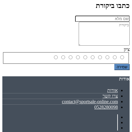
כתבו ביקורת
ציון
שמירה
אודות
אודות
צרו קשר
contact@sportsale-online.com
0528280098