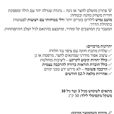
💡 פתרון מושלם לחצר או גינה – נדנדה שגדלה יחד עם הילד ומספקת
חוויית משחק מהנה ובטוחה:
מושב גמיש
לילדים בוגרים יותר ו
דלי בטיחותי עם רצועות
לפעוטות
בתחילת הדרך.
המעבר בין המושבים קל ומהיר, ומתבצע בהתאם לגיל ושלב ההתפתחות.
יתרונות מרכזיים:
✅ שלדת מתכת חזקה עם ציפוי נגד חלודה
✅ עיצוב אפור מודרני שמתאים לחצר, מרפסת או גן
✅
כולל יתדות קיבוע לקרקע
– ליציבות מוחלטת
✅
כולל חוברת הוראות ברורה להרכבה עצמית
✅
הרכבה פשוטה
– לא נדרש ידע טכני קודם
✅
אחריות מלאה ל-12 חודשים
מתאים לשימוש מגיל 3 ועד גיל 10
משקל מקסימלי לילד:
50 ק"ג
📏
מידות כשהמוצר מורכב: