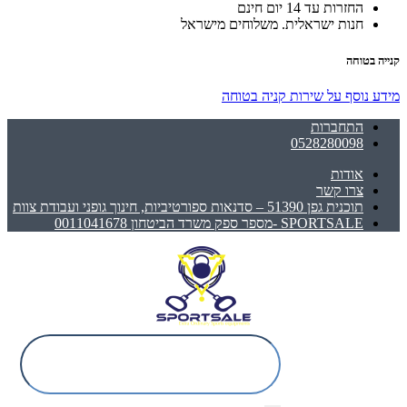
החזרות עד 14 יום חינם
חנות ישראלית. משלוחים מישראל
קנייה בטוחה
מידע נוסף על שירות קניה בטוחה
התחברות
0528280098
אודות
צרו קשר
תוכנית גפן 51390 – סדנאות ספורטיביות, חינוך גופני ועבודת צוות
SPORTSALE -מספר ספק משרד הביטחון 0011041678