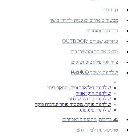
דף הבית
מכשירים אירוביים לבית ולחדרי כושר
בתי ספר ומוסדות
כדורים, שערים וOUTDOOR
מולטי טריינר ומכשירי כוח
ציוד יוגה,פילאטיס ושיקום
שולחנות משחק🎲🏓⚽🎱
שולחנות ביליארד ופול | סנוקר ביתי
שולחנות הוקי אוויר
שולחנות כדורגל שולחני
שולחנות פוקר, משטחי פוקר וערכות פוקר
שולחנות פינג פונג
🌊 בריכות, מתנפחים ואביזרים
טרמפולינות לבית ולחצר