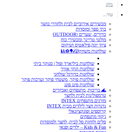
בלוג
עוד...
מכשירים אירוביים לבית ולחדרי כושר
בתי ספר ומוסדות
כדורים, שערים וOUTDOOR
מולטי טריינר ומכשירי כוח
ציוד יוגה,פילאטיס ושיקום
שולחנות משחק🎲🏓⚽🎱
שולחנות ביליארד ופול | סנוקר ביתי
שולחנות הוקי אוויר
שולחנות כדורגל שולחני
שולחנות פוקר, משטחי פוקר וערכות פוקר
שולחנות פינג פונג
🌊 בריכות, מתנפחים ואביזרים
טרמפולינות לבית ולחצר
מזרנים מתנפחים INTEX
נדנדות חצר לילדים מבית INTEX
קרוספיט ופונקציונאלי
ג'קוזי מתנפחים
סלים ולוחות סל לבית, לחצר ולמוסדות
Kids & Fun – ילדים ופנאי