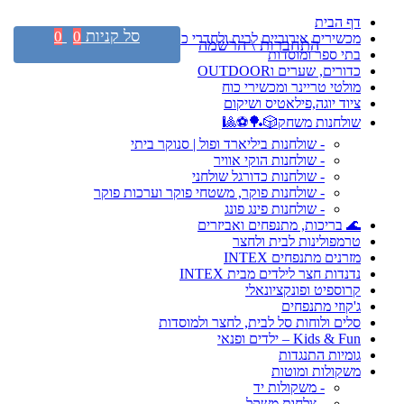
דף הבית
סל קניות
0
0
מכשירים אירוביים לבית ולחדרי כושר
התחברות \ הרשמה
בתי ספר ומוסדות
כדורים, שערים וOUTDOOR
מולטי טריינר ומכשירי כוח
ציוד יוגה,פילאטיס ושיקום
שולחנות משחק🎲🏓⚽🎱
- שולחנות ביליארד ופול | סנוקר ביתי
- שולחנות הוקי אוויר
- שולחנות כדורגל שולחני
- שולחנות פוקר, משטחי פוקר וערכות פוקר
- שולחנות פינג פונג
🌊 בריכות, מתנפחים ואביזרים
טרמפולינות לבית ולחצר
מזרנים מתנפחים INTEX
נדנדות חצר לילדים מבית INTEX
קרוספיט ופונקציונאלי
ג'קוזי מתנפחים
סלים ולוחות סל לבית, לחצר ולמוסדות
Kids & Fun – ילדים ופנאי
גומיות התנגדות
משקולות ומוטות
- משקולות יד
- צלחות משקל