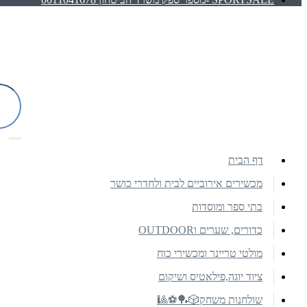
דף הבית
מכשירים אירוביים לבית ולחדרי כושר
בתי ספר ומוסדות
כדורים, שערים וOUTDOOR
מולטי טריינר ומכשירי כוח
ציוד יוגה,פילאטיס ושיקום
שולחנות משחק🎲🏓⚽🎱