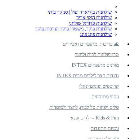
שולחנות ביליארד ופול | סנוקר ביתי
שולחנות הוקי אוויר
שולחנות כדורגל שולחני
שולחנות פוקר, משטחי פוקר וערכות פוקר
שולחנות פינג פונג
🌊 בריכות, מתנפחים ואביזרים
טרמפולינות לבית ולחצר
מזרנים מתנפחים INTEX
נדנדות חצר לילדים מבית INTEX
קרוספיט ופונקציונאלי
ג'קוזי מתנפחים
סלים ולוחות סל לבית, לחצר ולמוסדות
Kids & Fun – ילדים ופנאי
גומיות התנגדות
משקולות ומוטות