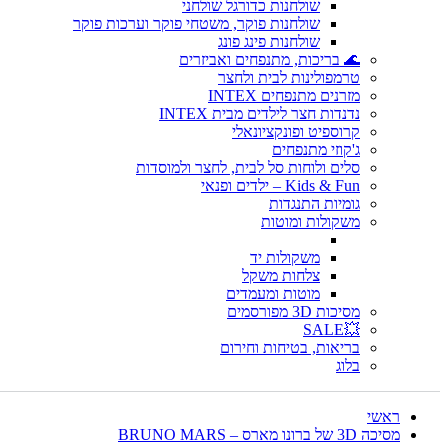
שולחנות כדורגל שולחני
שולחנות פוקר, משטחי פוקר וערכות פוקר
שולחנות פינג פונג
🌊 בריכות, מתנפחים ואביזרים
טרמפולינות לבית ולחצר
מזרנים מתנפחים INTEX
נדנדות חצר לילדים מבית INTEX
קרוספיט ופונקציונאלי
ג'קוזי מתנפחים
סלים ולוחות סל לבית, לחצר ולמוסדות
Kids & Fun – ילדים ופנאי
גומיות התנגדות
משקולות ומוטות
משקולות יד
צלחות משקל
מוטות ומעמדים
מסיכות 3D מפורסמים
💥SALE
בריאות, בטיחות וחירום
בלוג
ראשי
מסיכה 3D של ברונו מארס – BRUNO MARS