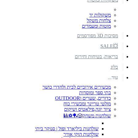
משקולות יד
צלחות משקל
מוטות ומעמדים
מסיכות 3D מפורסמים
💥SALE
בריאות, בטיחות וחירום
בלוג
עוד...
מכשירים אירוביים לבית ולחדרי כושר
בתי ספר ומוסדות
כדורים, שערים וOUTDOOR
מולטי טריינר ומכשירי כוח
ציוד יוגה,פילאטיס ושיקום
שולחנות משחק🎲🏓⚽🎱
שולחנות ביליארד ופול | סנוקר ביתי
שולחנות הוקי אוויר