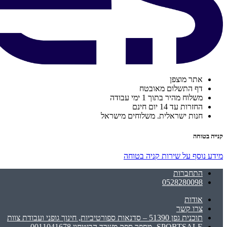
אתר מוצפן
דף התשלום מאובטח
משלוח מהיר בתוך 1 ימי עבודה
החזרות עד 14 יום חינם
חנות ישראלית. משלוחים מישראל
קנייה בטוחה
מידע נוסף על שירות קניה בטוחה
התחברות
0528280098
אודות
צרו קשר
תוכנית גפן 51390 – סדנאות ספורטיביות, חינוך גופני ועבודת צוות
SPORTSALE -מספר ספק משרד הביטחון 0011041678