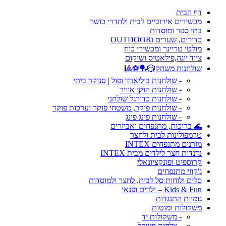
דף הבית
מכשירים אירוביים לבית ולחדרי כושר
בתי ספר ומוסדות
כדורים, שערים וOUTDOOR
מולטי טריינר ומכשירי כוח
ציוד יוגה,פילאטיס ושיקום
שולחנות משחק🎲🏓⚽🎱
- שולחנות ביליארד ופול | סנוקר ביתי
- שולחנות הוקי אוויר
- שולחנות כדורגל שולחני
- שולחנות פוקר, משטחי פוקר וערכות פוקר
- שולחנות פינג פונג
🌊 בריכות, מתנפחים ואביזרים
טרמפולינות לבית ולחצר
מזרנים מתנפחים INTEX
נדנדות חצר לילדים מבית INTEX
קרוספיט ופונקציונאלי
ג'קוזי מתנפחים
סלים ולוחות סל לבית, לחצר ולמוסדות
Kids & Fun – ילדים ופנאי
גומיות התנגדות
משקולות ומוטות
- משקולות יד
- צלחות משקל