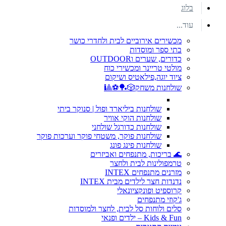
בלוג
עוד...
מכשירים אירוביים לבית ולחדרי כושר
בתי ספר ומוסדות
כדורים, שערים וOUTDOOR
מולטי טריינר ומכשירי כוח
ציוד יוגה,פילאטיס ושיקום
שולחנות משחק🎲🏓⚽🎱
שולחנות ביליארד ופול | סנוקר ביתי
שולחנות הוקי אוויר
שולחנות כדורגל שולחני
שולחנות פוקר, משטחי פוקר וערכות פוקר
שולחנות פינג פונג
🌊 בריכות, מתנפחים ואביזרים
טרמפולינות לבית ולחצר
מזרנים מתנפחים INTEX
נדנדות חצר לילדים מבית INTEX
קרוספיט ופונקציונאלי
ג'קוזי מתנפחים
סלים ולוחות סל לבית, לחצר ולמוסדות
Kids & Fun – ילדים ופנאי