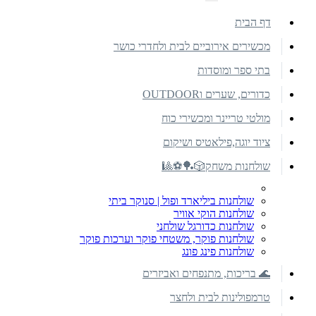
דף הבית
מכשירים אירוביים לבית ולחדרי כושר
בתי ספר ומוסדות
כדורים, שערים וOUTDOOR
מולטי טריינר ומכשירי כוח
ציוד יוגה,פילאטיס ושיקום
שולחנות משחק🎲🏓⚽🎱
שולחנות ביליארד ופול | סנוקר ביתי
שולחנות הוקי אוויר
שולחנות כדורגל שולחני
שולחנות פוקר, משטחי פוקר וערכות פוקר
שולחנות פינג פונג
🌊 בריכות, מתנפחים ואביזרים
טרמפולינות לבית ולחצר