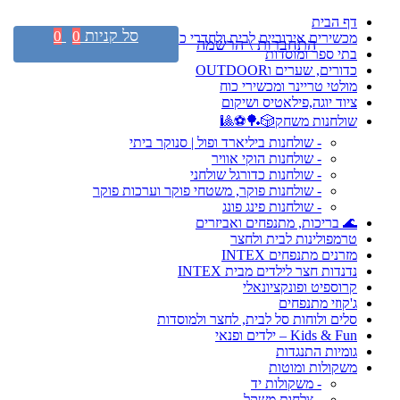
דף הבית
סל קניות
0
0
מכשירים אירוביים לבית ולחדרי כושר
התחברות \ הרשמה
בתי ספר ומוסדות
כדורים, שערים וOUTDOOR
מולטי טריינר ומכשירי כוח
ציוד יוגה,פילאטיס ושיקום
שולחנות משחק🎲🏓⚽🎱
- שולחנות ביליארד ופול | סנוקר ביתי
- שולחנות הוקי אוויר
- שולחנות כדורגל שולחני
- שולחנות פוקר, משטחי פוקר וערכות פוקר
- שולחנות פינג פונג
🌊 בריכות, מתנפחים ואביזרים
טרמפולינות לבית ולחצר
מזרנים מתנפחים INTEX
נדנדות חצר לילדים מבית INTEX
קרוספיט ופונקציונאלי
ג'קוזי מתנפחים
סלים ולוחות סל לבית, לחצר ולמוסדות
Kids & Fun – ילדים ופנאי
גומיות התנגדות
משקולות ומוטות
- משקולות יד
- צלחות משקל