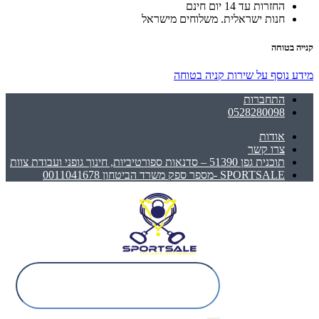
החזרות עד 14 יום חינם
חנות ישראלית. משלוחים מישראל
קנייה בטוחה
מידע נוסף על שירות קניה בטוחה
התחברות
0528280098
אודות
צרו קשר
תוכנית גפן 51390 – סדנאות ספורטיביות, חינוך גופני ועבודת צוות
SPORTSALE -מספר ספק משרד הביטחון 0011041678