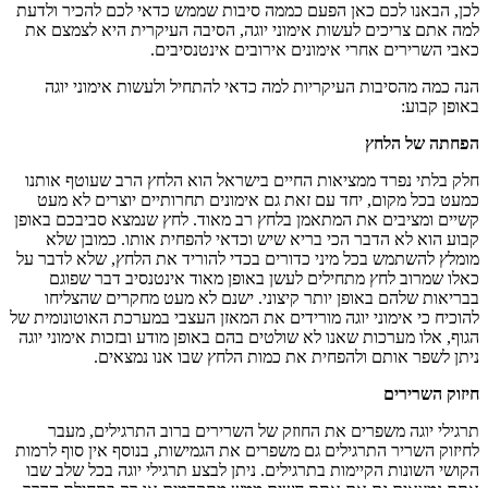
לכן, הבאנו לכם כאן הפעם כממה סיבות שממש כדאי לכם להכיר ולדעת
למה אתם צריכים לעשות אימוני יוגה, הסיבה העיקרית היא לצמצם את
כאבי השרירים אחרי אימונים אירובים אינטנסיבים.
הנה כמה מהסיבות העיקריות למה כדאי להתחיל ולעשות אימוני יוגה
באופן קבוע:
הפחתה של הלחץ
חלק בלתי נפרד ממציאות החיים בישראל הוא הלחץ הרב שעוטף אותנו
כמעט בכל מקום, יחד עם זאת גם אימונים תחרותיים יוצרים לא מעט
קשיים ומציבים את המתאמן בלחץ רב מאוד. לחץ שנמצא סביבכם באופן
קבוע הוא לא הדבר הכי בריא שיש וכדאי להפחית אותו. כמובן שלא
מומלץ להשתמש בכל מיני כדורים בכדי להוריד את הלחץ, שלא לדבר על
כאלו שמרוב לחץ מתחילים לעשן באופן מאוד אינטנסיב דבר שפוגם
בבריאות שלהם באופן יותר קיצוני. ישנם לא מעט מחקרים שהצליחו
להוכיח כי אימוני יוגה מורידים את המאזן העצבי במערכת האוטונומית של
הגוף, אלו מערכות שאנו לא שולטים בהם באופן מודע ובזכות אימוני יוגה
ניתן לשפר אותם ולהפחית את כמות הלחץ שבו אנו נמצאים.
חיזוק השרירים
תרגילי יוגה משפרים את החוזק של השרירים ברוב התרגילים, מעבר
לחיזוק השריר התרגילים גם משפרים את הגמישות, בנוסף אין סוף לרמות
הקושי השונות הקיימות בתרגילים. ניתן לבצע תרגילי יוגה בכל שלב שבו