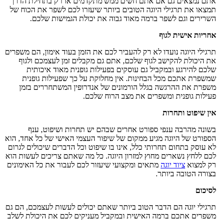
אתם נמצאים גם אם אתם חשים ממש מתקדמים או רק בתחילת הדרך
תמצאו את תרגילי היוגה הטובים ביותר שיעזרו לכם לשפר את הכוח של
השרירים וגם לשפר ברמה מאוד גבוה את יכולת הגמישות שלכם.
אחריות אישית לגוף
תרגילי היוגה נועדו לא רק להעביר לכם את הזמן בעוד אימון, הם משפרים
את היכולת להקישב לגוף שלכם, אתם גם מקבלים זמן לעצמכם ולגוף
שלכם להירגע ובמקביל גם עוסקים בפעילות גופנית מאוד איכותית
שמשפרת אתכם מכל הבחינות. אין מחלוקת על כך שפעילות גופנית
משפרת את ההרגשה בגלל הורמונים של אנדרופין המשתחררים בזמן
פעילות גופנית ומשפרים את מצב הרוח שלכם.
אין שיפוט ותחרות
בשונה מהרבה ענפי ספורט אחרים שבהם יש תחרות ושיפוט, ענף
הספורט של היוגה מגיע ממקום של שיפור העצמי האישי של כל אחד, הוא
לא עוסק בתחום תחרותי כלל, אינו בו שיפוט וכל הדברים שיכולים לגרום
לכם ללחץ נשארים מחוץ למזרון היוגה. כל מה שאתם צריכים לעשות הוא
רק למצוא
ציוד יוגה
מתאים ומקצועי שיעזור לכם לעבור את כל האימונים
בצורה הטובה ביותר.
לסיכום
תרגילי יוגה הם הדבר הטוב ביותר שאתם יכולים לעשות לעצמכם, הם גם
משפרים אתכם ברמה האישית ובמקביל מעניקים לכם את היכולת לשלב