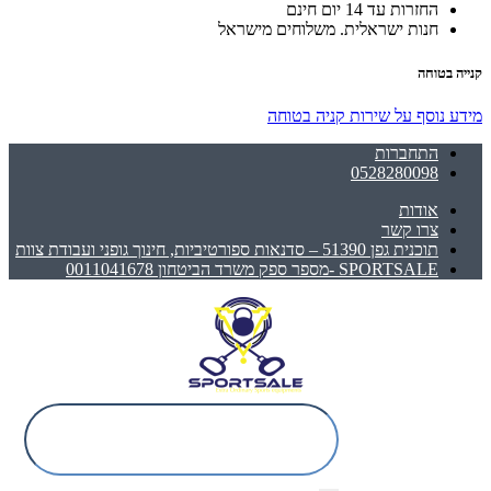
החזרות עד 14 יום חינם
חנות ישראלית. משלוחים מישראל
קנייה בטוחה
מידע נוסף על שירות קניה בטוחה
התחברות
0528280098
אודות
צרו קשר
תוכנית גפן 51390 – סדנאות ספורטיביות, חינוך גופני ועבודת צוות
SPORTSALE -מספר ספק משרד הביטחון 0011041678