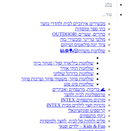
בלוג
עוד...
מכשירים אירוביים לבית ולחדרי כושר
בתי ספר ומוסדות
כדורים, שערים וOUTDOOR
מולטי טריינר ומכשירי כוח
ציוד יוגה,פילאטיס ושיקום
שולחנות משחק🎲🏓⚽🎱
שולחנות ביליארד ופול | סנוקר ביתי
שולחנות הוקי אוויר
שולחנות כדורגל שולחני
שולחנות פוקר, משטחי פוקר וערכות פוקר
שולחנות פינג פונג
🌊 בריכות, מתנפחים ואביזרים
טרמפולינות לבית ולחצר
מזרנים מתנפחים INTEX
נדנדות חצר לילדים מבית INTEX
קרוספיט ופונקציונאלי
ג'קוזי מתנפחים
סלים ולוחות סל לבית, לחצר ולמוסדות
Kids & Fun – ילדים ופנאי