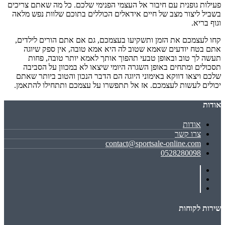
פעילות גופנית עם חיבור אל העצמי הפנימי שלכם. כל מה שאתם צריכים
בשביל ליצור מצב של חיים אידאלים הכוללים בתוכם שלוות נפש מלאה
וגוף בריא.
קחו לעצמכם את הזמן ותשקיעו בעצמכם, גם אם אתם הורים לילדים,
אתם בטח יודעים שאמא שטוב לה היא אמא טובה, אין ספק שיוגה
תעשה לך טוב ובאופן טבעי תהפוך אותך לאמא יותר טובה, פחות
תסכולים ומתחים באופן השגרה היומי שיצאו לא במכוון על הסביבה
שלכם ויצאו דווקא באימוני היוגה הם הדבר הנכון והטוב ביותר שאתם
יכולים לעשות לעצמכם. אז אל תתפשרו על עצמכם ותתחילו להתאמן.
אודות
אודות
צרו קשר
contact@sportsale-online.com
0528280098
שירות לקוחות