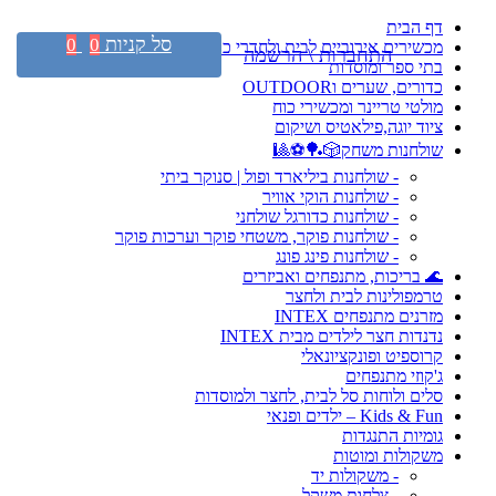
דף הבית
סל קניות
0
0
מכשירים אירוביים לבית ולחדרי כושר
התחברות \ הרשמה
בתי ספר ומוסדות
כדורים, שערים וOUTDOOR
מולטי טריינר ומכשירי כוח
ציוד יוגה,פילאטיס ושיקום
שולחנות משחק🎲🏓⚽🎱
- שולחנות ביליארד ופול | סנוקר ביתי
- שולחנות הוקי אוויר
- שולחנות כדורגל שולחני
- שולחנות פוקר, משטחי פוקר וערכות פוקר
- שולחנות פינג פונג
🌊 בריכות, מתנפחים ואביזרים
טרמפולינות לבית ולחצר
מזרנים מתנפחים INTEX
נדנדות חצר לילדים מבית INTEX
קרוספיט ופונקציונאלי
ג'קוזי מתנפחים
סלים ולוחות סל לבית, לחצר ולמוסדות
Kids & Fun – ילדים ופנאי
גומיות התנגדות
משקולות ומוטות
- משקולות יד
- צלחות משקל