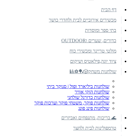
דף הבית
מכשירים אירוביים לבית ולחדרי כושר
בתי ספר ומוסדות
כדורים, שערים וOUTDOOR
מולטי טריינר ומכשירי כוח
ציוד יוגה,פילאטיס ושיקום
שולחנות משחק🎲🏓⚽🎱
שולחנות ביליארד ופול | סנוקר ביתי
שולחנות הוקי אוויר
שולחנות כדורגל שולחני
שולחנות פוקר, משטחי פוקר וערכות פוקר
שולחנות פינג פונג
🌊 בריכות, מתנפחים ואביזרים
טרמפולינות לבית ולחצר