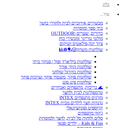
בלוג
עוד...
מכשירים אירוביים לבית ולחדרי כושר
בתי ספר ומוסדות
כדורים, שערים וOUTDOOR
מולטי טריינר ומכשירי כוח
ציוד יוגה,פילאטיס ושיקום
שולחנות משחק🎲🏓⚽🎱
שולחנות ביליארד ופול | סנוקר ביתי
שולחנות הוקי אוויר
שולחנות כדורגל שולחני
שולחנות פוקר, משטחי פוקר וערכות פוקר
שולחנות פינג פונג
🌊 בריכות, מתנפחים ואביזרים
טרמפולינות לבית ולחצר
מזרנים מתנפחים INTEX
נדנדות חצר לילדים מבית INTEX
קרוספיט ופונקציונאלי
ג'קוזי מתנפחים
סלים ולוחות סל לבית, לחצר ולמוסדות
Kids & Fun – ילדים ופנאי