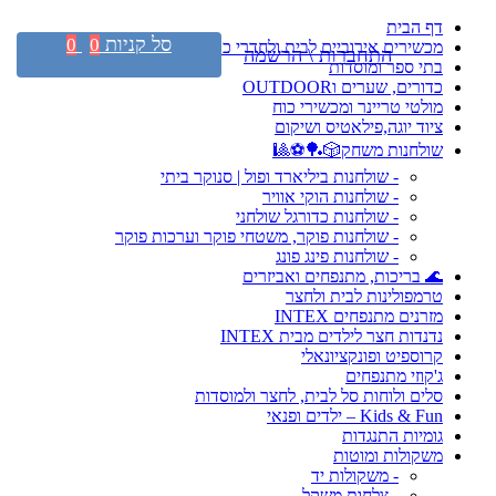
דף הבית
סל קניות
0
0
מכשירים אירוביים לבית ולחדרי כושר
התחברות \ הרשמה
בתי ספר ומוסדות
כדורים, שערים וOUTDOOR
מולטי טריינר ומכשירי כוח
ציוד יוגה,פילאטיס ושיקום
שולחנות משחק🎲🏓⚽🎱
- שולחנות ביליארד ופול | סנוקר ביתי
- שולחנות הוקי אוויר
- שולחנות כדורגל שולחני
- שולחנות פוקר, משטחי פוקר וערכות פוקר
- שולחנות פינג פונג
🌊 בריכות, מתנפחים ואביזרים
טרמפולינות לבית ולחצר
מזרנים מתנפחים INTEX
נדנדות חצר לילדים מבית INTEX
קרוספיט ופונקציונאלי
ג'קוזי מתנפחים
סלים ולוחות סל לבית, לחצר ולמוסדות
Kids & Fun – ילדים ופנאי
גומיות התנגדות
משקולות ומוטות
- משקולות יד
- צלחות משקל