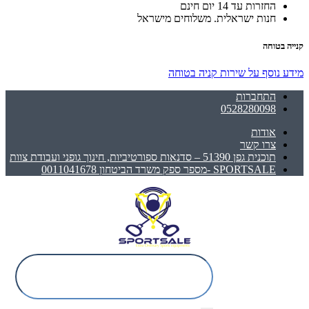
החזרות עד 14 יום חינם
חנות ישראלית. משלוחים מישראל
קנייה בטוחה
מידע נוסף על שירות קניה בטוחה
התחברות
0528280098
אודות
צרו קשר
תוכנית גפן 51390 – סדנאות ספורטיביות, חינוך גופני ועבודת צוות
SPORTSALE -מספר ספק משרד הביטחון 0011041678