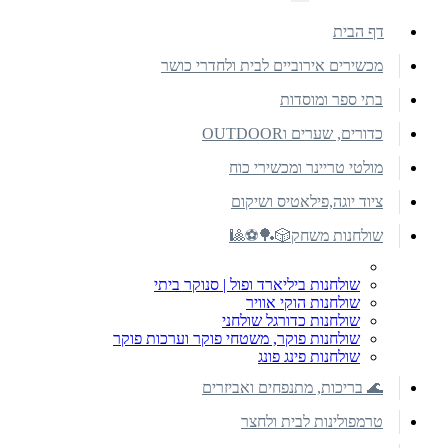
דף הבית
מכשירים אירוביים לבית ולחדרי כושר
בתי ספר ומוסדות
כדורים, שערים וOUTDOOR
מולטי טריינר ומכשירי כוח
ציוד יוגה,פילאטיס ושיקום
שולחנות משחק🎲🏓⚽🎱
שולחנות ביליארד ופול | סנוקר ביתי
שולחנות הוקי אוויר
שולחנות כדורגל שולחני
שולחנות פוקר, משטחי פוקר וערכות פוקר
שולחנות פינג פונג
🌊 בריכות, מתנפחים ואביזרים
טרמפולינות לבית ולחצר