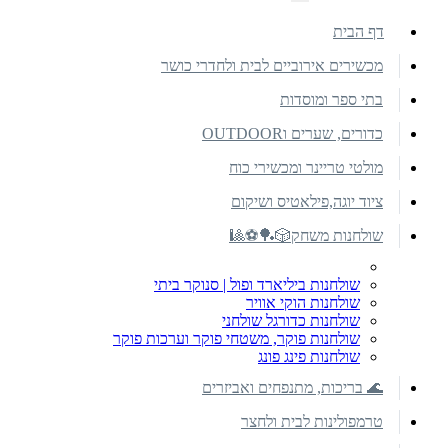
דף הבית
מכשירים אירוביים לבית ולחדרי כושר
בתי ספר ומוסדות
כדורים, שערים וOUTDOOR
מולטי טריינר ומכשירי כוח
ציוד יוגה,פילאטיס ושיקום
שולחנות משחק🎲🏓⚽🎱
שולחנות ביליארד ופול | סנוקר ביתי
שולחנות הוקי אוויר
שולחנות כדורגל שולחני
שולחנות פוקר, משטחי פוקר וערכות פוקר
שולחנות פינג פונג
🌊 בריכות, מתנפחים ואביזרים
טרמפולינות לבית ולחצר