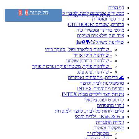
דף הבית
סל קניות
0
0
מכשירים אירוביים לבית ולחדרי כושר
התחברות \ הרשמה
בתי ספר ומוסדות
כדורים, שערים וOUTDOOR
מולטי טריינר ומכשירי כוח
ציוד יוגה,פילאטיס ושיקום
שולחנות משחק🎲🏓⚽🎱
- שולחנות ביליארד ופול | סנוקר ביתי
- שולחנות הוקי אוויר
- שולחנות כדורגל שולחני
- שולחנות פוקר, משטחי פוקר וערכות פוקר
- שולחנות פינג פונג
🌊 בריכות, מתנפחים ואביזרים
טרמפולינות לבית ולחצר
מזרנים מתנפחים INTEX
נדנדות חצר לילדים מבית INTEX
קרוספיט ופונקציונאלי
ג'קוזי מתנפחים
סלים ולוחות סל לבית, לחצר ולמוסדות
Kids & Fun – ילדים ופנאי
גומיות התנגדות
משקולות ומוטות
- משקולות יד
- צלחות משקל