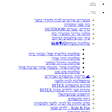
בלוג
עוד...
מכשירים אירוביים לבית ולחדרי כושר
בתי ספר ומוסדות
כדורים, שערים וOUTDOOR
מולטי טריינר ומכשירי כוח
ציוד יוגה,פילאטיס ושיקום
שולחנות משחק🎲🏓⚽🎱
שולחנות ביליארד ופול | סנוקר ביתי
שולחנות הוקי אוויר
שולחנות כדורגל שולחני
שולחנות פוקר, משטחי פוקר וערכות פוקר
שולחנות פינג פונג
🌊 בריכות, מתנפחים ואביזרים
טרמפולינות לבית ולחצר
מזרנים מתנפחים INTEX
נדנדות חצר לילדים מבית INTEX
קרוספיט ופונקציונאלי
ג'קוזי מתנפחים
סלים ולוחות סל לבית, לחצר ולמוסדות
Kids & Fun – ילדים ופנאי