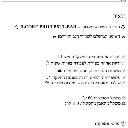
תיאור
💪
חתירה בשיפוע מקצועי – B-CORE PRO TB61 T-BAR
💪
🔥
האימון המושלם לשרירי הגב והידיים!
🔥
✅
עבודה אינטנסיבית במשקל חופשי
🏋‍♂
✅
ידיות אחיזה כפולות לעבודה בזוויות שונות
✋
✅
משענת חזה רחבה, נוחה ומרופדת
🛋
✅
פלטפורמת רגליים רחבה ומונעת החלקה
🦶
✅
שילדה מאסיבית ויציבה – עמידות מרבית!
💯
⚖
משקל המכשיר:
60 ק"ג
⚖
משקל מתאמן מקסימלי:
180 ק"ג
📦
פרטי אספקה: