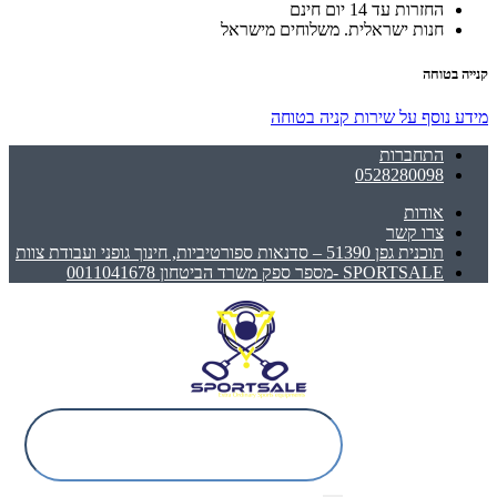
החזרות עד 14 יום חינם
חנות ישראלית. משלוחים מישראל
קנייה בטוחה
מידע נוסף על שירות קניה בטוחה
התחברות
0528280098
אודות
צרו קשר
תוכנית גפן 51390 – סדנאות ספורטיביות, חינוך גופני ועבודת צוות
SPORTSALE -מספר ספק משרד הביטחון 0011041678