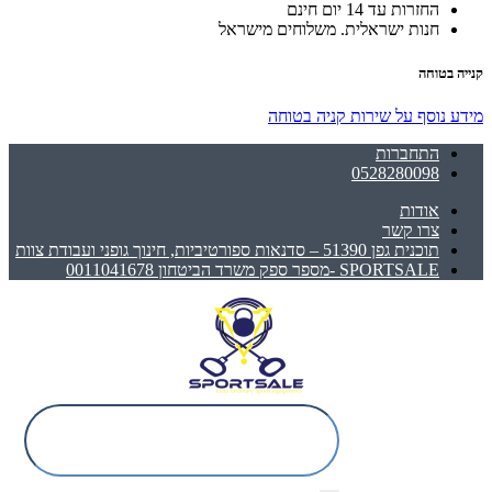
החזרות עד 14 יום חינם
חנות ישראלית. משלוחים מישראל
קנייה בטוחה
מידע נוסף על שירות קניה בטוחה
התחברות
0528280098
אודות
צרו קשר
תוכנית גפן 51390 – סדנאות ספורטיביות, חינוך גופני ועבודת צוות
SPORTSALE -מספר ספק משרד הביטחון 0011041678