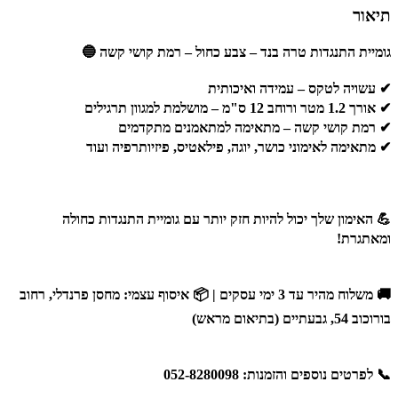
תיאור
גומיית התנגדות טרה בנד – צבע כחול – רמת קושי קשה 🔵
✔ עשויה לטקס
– עמידה ואיכותית
✔ אורך 1.2 מטר ורוחב 12 ס"מ
– מושלמת למגוון תרגילים
✔ רמת קושי קשה
– מתאימה למתאמנים מתקדמים
✔ מתאימה לאימוני כושר, יוגה, פילאטיס, פיזיותרפיה ועוד
💪 האימון שלך יכול להיות חזק יותר עם גומיית התנגדות כחולה
ומאתגרת!
🚚
משלוח מהיר עד 3 ימי עסקים
| 📦
איסוף עצמי
: מחסן פרנדלי, רחוב
בורוכוב 54, גבעתיים (בתיאום מראש)
📞
לפרטים נוספים והזמנות: 052-8280098