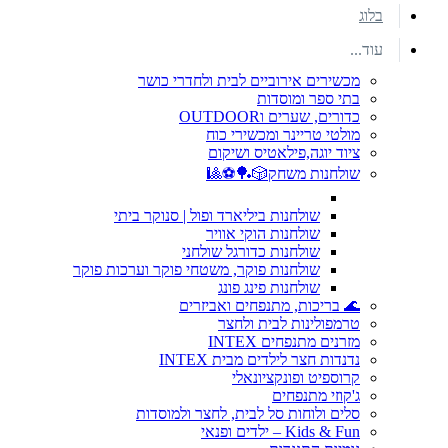
בלוג
עוד...
מכשירים אירוביים לבית ולחדרי כושר
בתי ספר ומוסדות
כדורים, שערים וOUTDOOR
מולטי טריינר ומכשירי כוח
ציוד יוגה,פילאטיס ושיקום
שולחנות משחק🎲🏓⚽🎱
שולחנות ביליארד ופול | סנוקר ביתי
שולחנות הוקי אוויר
שולחנות כדורגל שולחני
שולחנות פוקר, משטחי פוקר וערכות פוקר
שולחנות פינג פונג
🌊 בריכות, מתנפחים ואביזרים
טרמפולינות לבית ולחצר
מזרנים מתנפחים INTEX
נדנדות חצר לילדים מבית INTEX
קרוספיט ופונקציונאלי
ג'קוזי מתנפחים
סלים ולוחות סל לבית, לחצר ולמוסדות
Kids & Fun – ילדים ופנאי