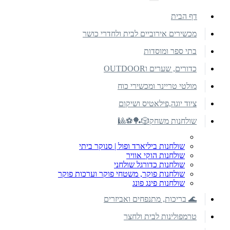
דף הבית
מכשירים אירוביים לבית ולחדרי כושר
בתי ספר ומוסדות
כדורים, שערים וOUTDOOR
מולטי טריינר ומכשירי כוח
ציוד יוגה,פילאטיס ושיקום
שולחנות משחק🎲🏓⚽🎱
שולחנות ביליארד ופול | סנוקר ביתי
שולחנות הוקי אוויר
שולחנות כדורגל שולחני
שולחנות פוקר, משטחי פוקר וערכות פוקר
שולחנות פינג פונג
🌊 בריכות, מתנפחים ואביזרים
טרמפולינות לבית ולחצר