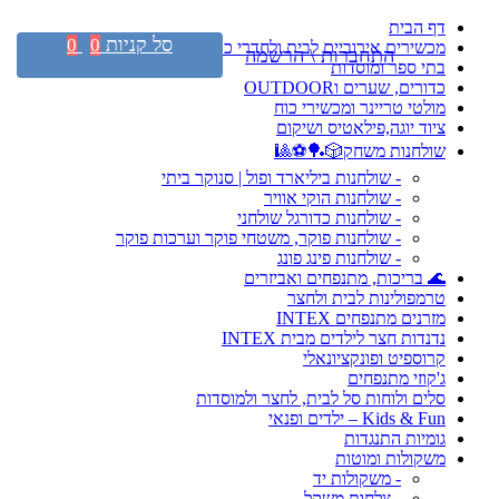
דף הבית
סל קניות
0
0
מכשירים אירוביים לבית ולחדרי כושר
התחברות \ הרשמה
בתי ספר ומוסדות
כדורים, שערים וOUTDOOR
מולטי טריינר ומכשירי כוח
ציוד יוגה,פילאטיס ושיקום
שולחנות משחק🎲🏓⚽🎱
- שולחנות ביליארד ופול | סנוקר ביתי
- שולחנות הוקי אוויר
- שולחנות כדורגל שולחני
- שולחנות פוקר, משטחי פוקר וערכות פוקר
- שולחנות פינג פונג
🌊 בריכות, מתנפחים ואביזרים
טרמפולינות לבית ולחצר
מזרנים מתנפחים INTEX
נדנדות חצר לילדים מבית INTEX
קרוספיט ופונקציונאלי
ג'קוזי מתנפחים
סלים ולוחות סל לבית, לחצר ולמוסדות
Kids & Fun – ילדים ופנאי
גומיות התנגדות
משקולות ומוטות
- משקולות יד
- צלחות משקל